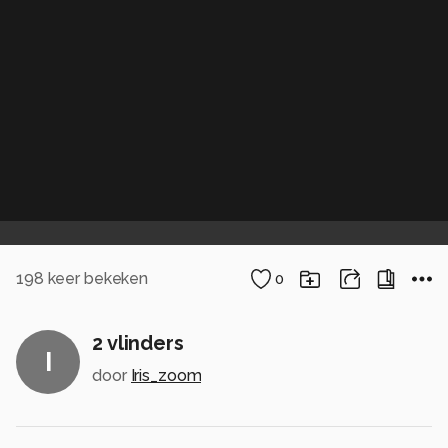
198
keer bekeken
0
2 vlinders
I
door
Iris_zoom