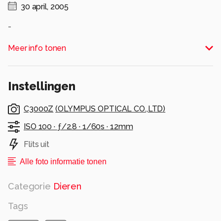
30 april, 2005
-
Alle rechten voorbehouden
Meer info tonen
Instellingen
C3000Z
(
OLYMPUS OPTICAL CO.,LTD
)
ISO 100 ·
ƒ/2.8 ·
1/60s ·
12mm
Flits uit
Alle foto informatie tonen
Categorie
Dieren
Tags