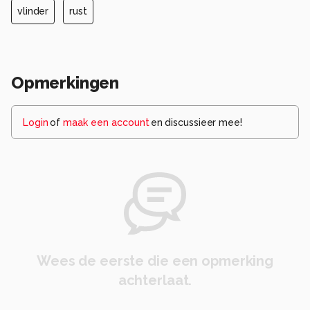
vlinder
rust
Opmerkingen
Login
of
maak een account
en discussieer mee!
Wees de eerste die een opmerking
achterlaat.