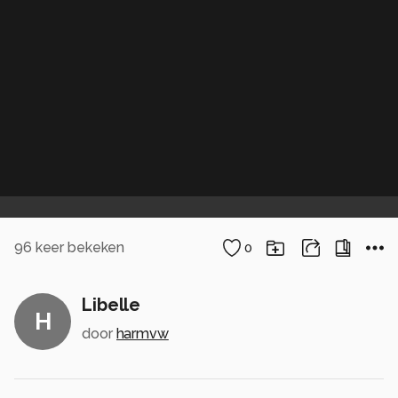
96
keer bekeken
0
Libelle
H
door
harmvw