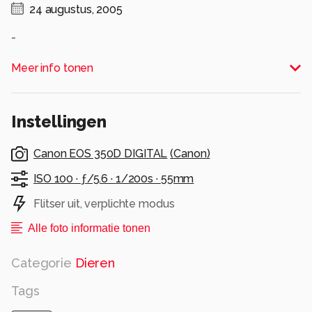
24 augustus, 2005
-
Alle rechten voorbehouden
Meer info tonen
Instellingen
Canon EOS 350D DIGITAL
(
Canon
)
ISO 100 ·
ƒ/5.6 ·
1/200s ·
55mm
Flitser uit, verplichte modus
Alle foto informatie tonen
Categorie
Dieren
Tags