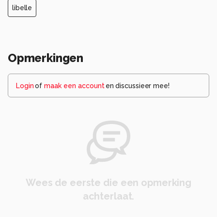
libelle
Opmerkingen
Login
of
maak een account
en discussieer mee!
Wees de eerste die een opmerking
achterlaat.