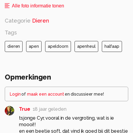
Alle foto informatie tonen
Categorie
Dieren
Tags
dieren
apen
apeldoorn
apenheul
halfaap
Opmerkingen
Login
of
maak een account
en discussieer mee!
True
18 jaar geleden
tsjonge Cyr, vooral in de vergroting, wat is ie
moooi!!
en een beetje soft, dat vind ik goed bij dit beestje