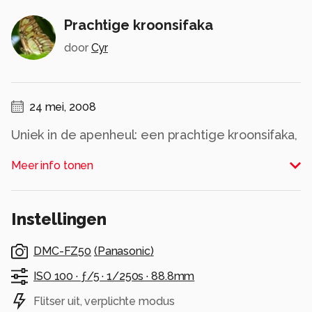
Prachtige kroonsifaka
door
Cyr
24 mei, 2008
Uniek in de apenheul: een prachtige kroonsifaka,
halfaap.
Meer info tonen
Alle rechten voorbehouden
Instellingen
DMC-FZ50
(
Panasonic
)
ISO 100 ·
ƒ/5 ·
1/250s ·
88.8mm
Flitser uit, verplichte modus