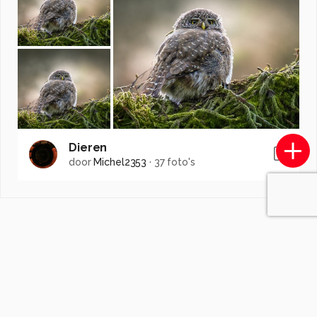
Dieren
door
Michel2353
·
37 foto's
Soortgelijke foto's
omali