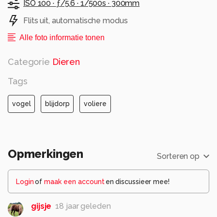
ISO 100 ·
ƒ/5.6 ·
1/500s ·
300mm
Flits uit, automatische modus
Alle foto informatie tonen
Categorie
Dieren
Tags
vogel
blijdorp
voliere
Opmerkingen
Sorteren op
Login
of
maak een account
en discussieer mee!
gijsje
18 jaar geleden