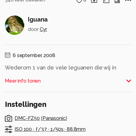
Iguana
door
Cyr
6 september, 2008
Wederom 1 van de vele leguanen die wij in
Costa Rica tegenkwamen. Deze kwam gezellig
Meer info tonen
naast mij zitten bij het strand!
Alle rechten voorbehouden
Instellingen
DMC-FZ50
(
Panasonic
)
ISO 100 ·
ƒ/3.7 ·
1/50s ·
88.8mm