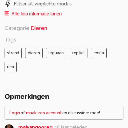
Flitser uit, verplichte modus
Alle foto informatie tonen
Categorie
Dieren
Tags
strand
dieren
leguaan
reptiel
costa
rica
Opmerkingen
Login
of
maak een account
en discussieer mee!
majvangooreg
18 jaar geleden