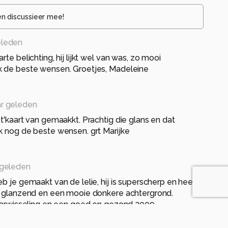
en discussieer mee!
eleden
rte belichting, hij lijkt wel van was, zo mooi
k de beste wensen. Groetjes, Madeleine
ar geleden
st'kaart van gemaakkt. Prachtig die glans en dat
k nog de beste wensen. grt Marijke
 geleden
b je gemaakt van de lelie, hij is superscherp en heel
ig glanzend en een mooie donkere achtergrond.
jaarwisseling en een goed en gezond 2009.