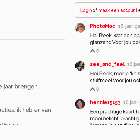
Login
of
maak een account
PhotoMad
18 jaar g
Hai Freek, wat een apa
glanzend.Voor jou oo
0
see_and_feel
18 ja
Hoi Freek, mooie 'ker
stuifmeel.Voor jou oo
e jaar brengen.
0
hennie15153
18 jaar
cties, ik heb er van
Een prachtige kaart he
mooi belicht, pracht
elingen.
Ik wens je een fijne 
Groetjes Hennie