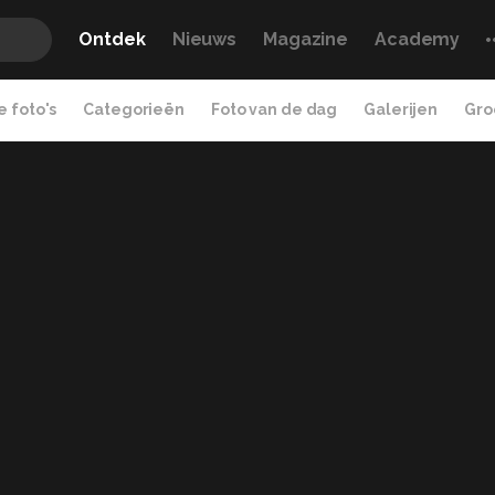
Ontdek
Nieuws
Magazine
Academy
 foto's
Categorieën
Foto van de dag
Galerijen
Gro