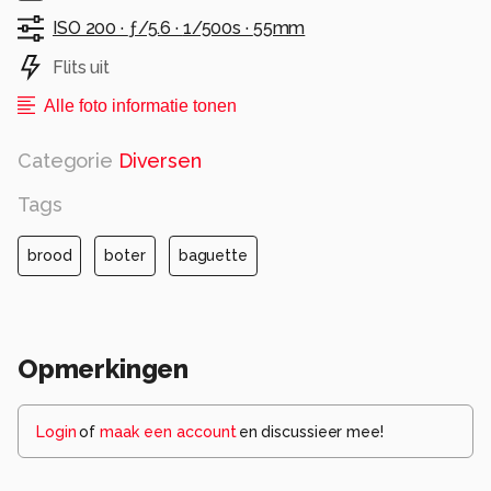
ISO 200 ·
ƒ/5.6 ·
1/500s ·
55mm
Flits uit
Alle foto informatie tonen
Categorie
Diversen
Tags
brood
boter
baguette
Opmerkingen
Login
of
maak een account
en discussieer mee!