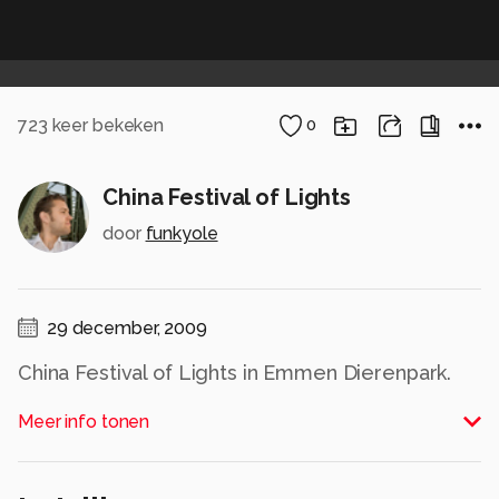
723
keer bekeken
0
China Festival of Lights
door
funkyole
29 december, 2009
China Festival of Lights in Emmen Dierenpark.
Het is veel te koud voor de meeste beesten in
Meer info tonen
de dierentuin, met gevolg dat ze er niet zijn. Om
toch nog wat omzet te genereren zetten ze
papieren dieren neer met wat interne