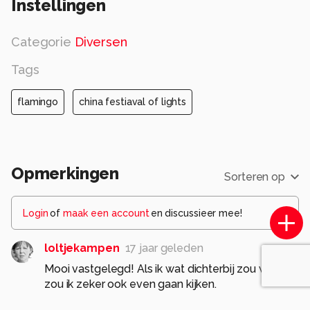
Instellingen
verlichting.
Categorie
Diversen
Geeft een mooi zicht, hier een flamingo.
Tags
Alle rechten voorbehouden
flamingo
china festiaval of lights
Opmerkingen
Sorteren op
Login
of
maak een account
en discussieer mee!
loltjekampen
17 jaar geleden
Mooi vastgelegd! Als ik wat dichterbij zou wonen
zou ik zeker ook even gaan kijken.