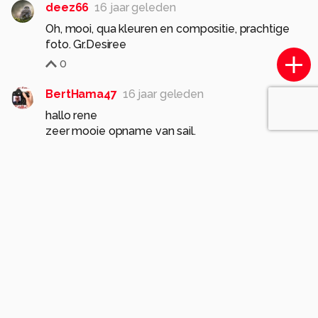
deez66
16 jaar geleden
Oh, mooi, qua kleuren en compositie, prachtige
foto. Gr.Desiree
0
BertHama47
16 jaar geleden
hallo rene
zeer mooie opname van sail.
gr bert
0
PhotoMad
16 jaar geleden
Wat een heerlijke sfeer en prachtige kleurtjes,
heel erg mooi. Groetjes, Madeleine
0
decreatievegeest
16 jaar geleden
Mooi sfeervolle foto, prima compositie helaas