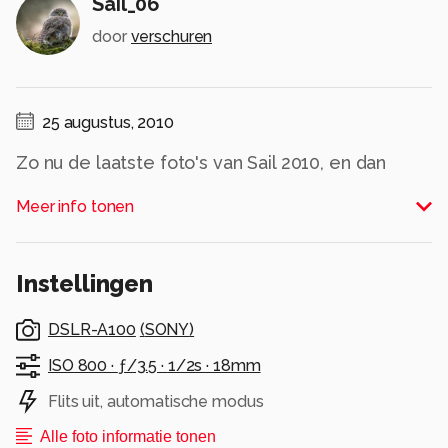
Sail_06
door
verschuren
25 augustus, 2010
Zo nu de laatste foto's van Sail 2010, en dan
moeten we maar een stoppen. Morgen de
Meer info tonen
afsluiter met vuurwerk. Gr Rene Verschuren
Alle rechten voorbehouden
Instellingen
DSLR-A100
(
SONY
)
ISO 800 ·
ƒ/3.5 ·
1/2s ·
18mm
Flits uit, automatische modus
Alle foto informatie tonen