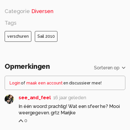
Categorie
Diversen
Tags
verschuren
Sail 2010
Opmerkingen
Sorteren op
Login
of
maak een account
en discussieer mee!
see_and_feel
16 jaar geleden
In één woord: prachtig! Wat een sfeer he? Mooi
weergegeven. grtz Marijke
0