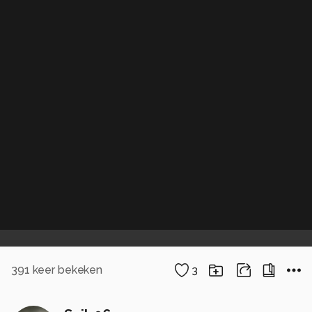
391
keer bekeken
3