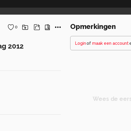
Opmerkingen
0
Login
of
maak een account
ag 2012
Wees de eers