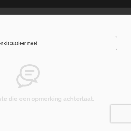
en discussieer mee!
te die een opmerking achterlaat.