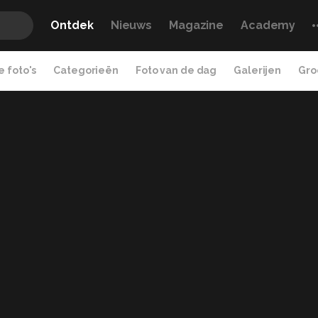
Ontdek
Nieuws
Magazine
Academy
 foto's
Categorieën
Foto van de dag
Galerijen
Gro