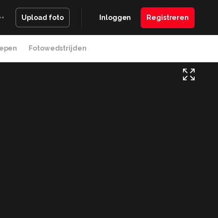
Inloggen
Registreren
Upload foto
epen
Fotowedstrijden