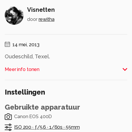
Visnetten
door
rewitha
14 mei, 2013
Oudeschild, Texel.
Alle rechten voorbehouden
Meer info tonen
Instellingen
Gebruikte apparatuur
Canon EOS 400D
ISO 200 ·
ƒ/5.6 ·
1/60s ·
55mm