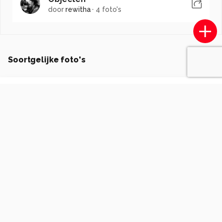
door
rewitha
·
4 foto's
Soortgelijke foto's
Keespoot