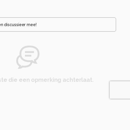
en discussieer mee!
te die een opmerking achterlaat.