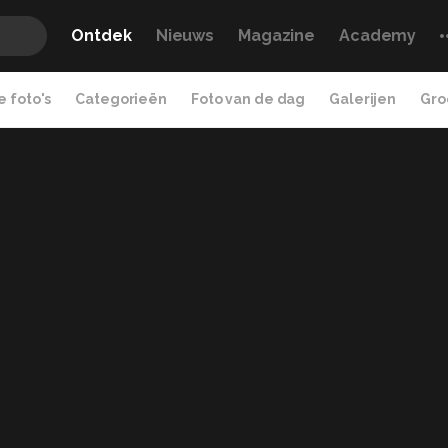
Ontdek
Nieuws
Magazine
Academy
 foto's
Categorieën
Foto van de dag
Galerijen
Gro