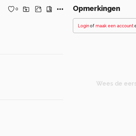
Opmerkingen
0
Login
of
maak een account
Wees de eers