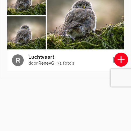
Luchtvaart
R
door
RenevG
·
31 foto's
Soortgelijke foto's
Rene-Wolf