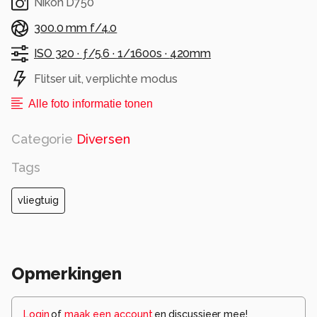
Nikon D750
300.0 mm f/4.0
ISO 320 ·
ƒ/5.6 ·
1/1600s ·
420mm
Flitser uit, verplichte modus
Alle foto informatie tonen
Categorie
Diversen
Tags
vliegtuig
Opmerkingen
Login
of
maak een account
en discussieer mee!