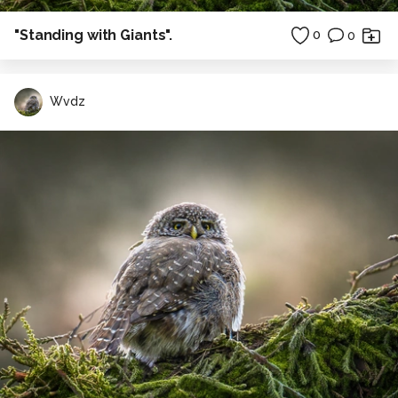
"Standing with Giants".
0
0
Wvdz