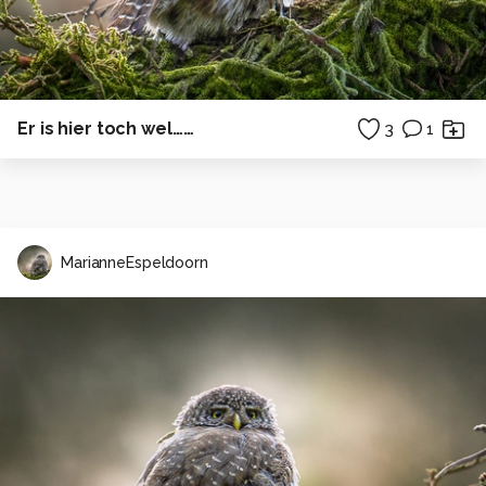
Er is hier toch wel……
3
1
MarianneEspeldoorn