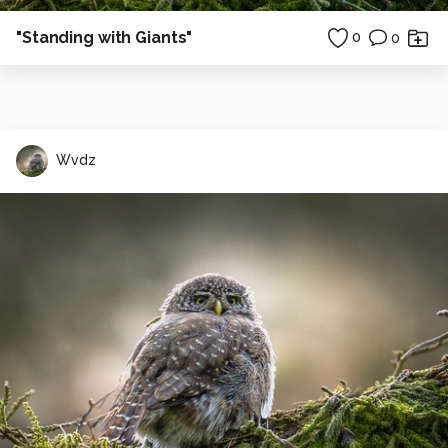
"Standing with Giants"
0
0
Wvdz