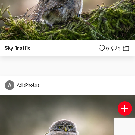
Sky Traffic
9
3
A
AdisPhotos