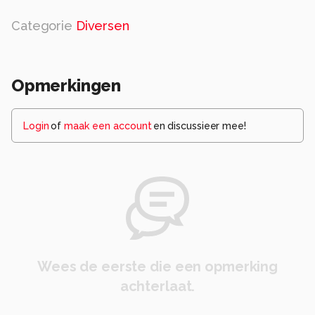
Categorie
Diversen
Opmerkingen
Login
of
maak een account
en discussieer mee!
Wees de eerste die een opmerking
achterlaat.