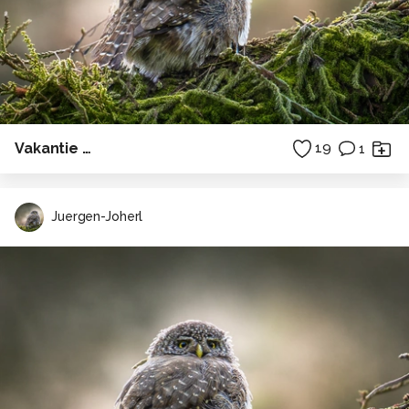
Vakantie …
19
1
Juergen-Joherl