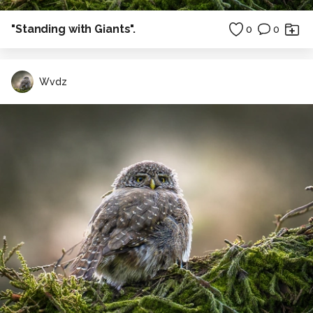
"Standing with Giants".
0
0
Wvdz