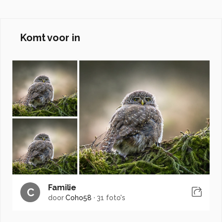
Komt voor in
Familie
C
door
Coho58
·
31 foto's