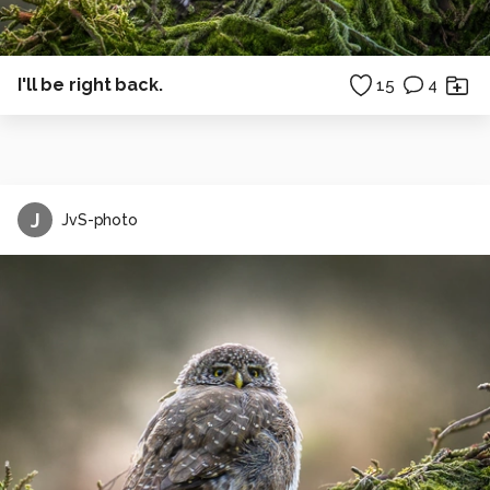
I'll be right back.
15
4
J
JvS-photo