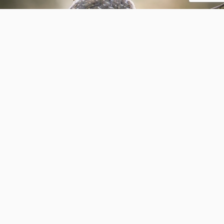
Chroom met karakter
6
0
Ercede