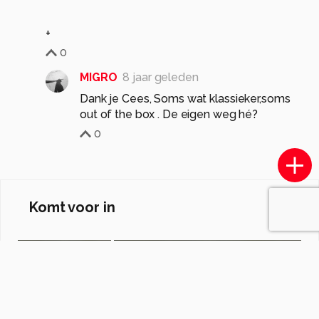
+
0
MIGRO
8 jaar geleden
Dank je Cees, Soms wat klassieker,soms
out of the box . De eigen weg hé?
0
Komt voor in