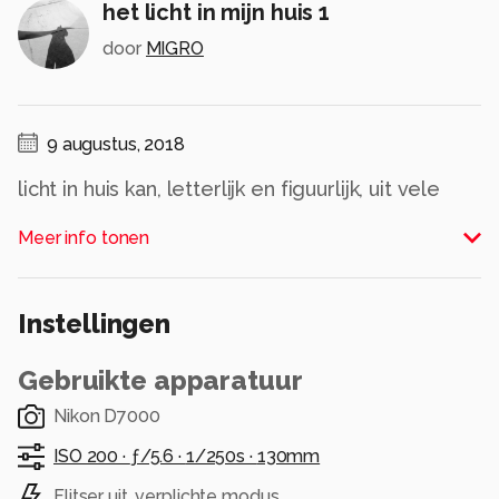
het licht in mijn huis 1
door
MIGRO
9 augustus, 2018
licht in huis kan, letterlijk en figuurlijk, uit vele
dingen bestaan die glans geven aan de
Meer info tonen
positieve dingen in het leven.
Alle rechten voorbehouden
Instellingen
Gebruikte apparatuur
Nikon D7000
ISO 200 ·
ƒ/5.6 ·
1/250s ·
130mm
Flitser uit, verplichte modus