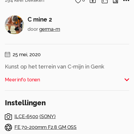
194
keer bekeken
0
C mine 2
door
germa-m
25 mei, 2020
Kunst op het terrein van C-mijn in Genk
Alle rechten voorbehouden
Meer info tonen
Instellingen
ILCE-6500
(
SONY
)
FE 70-200mm F2.8 GM OSS