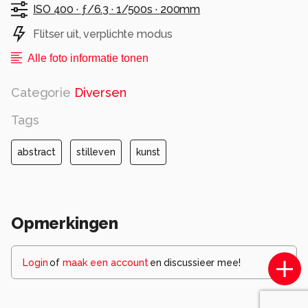
ISO 400 ·
ƒ/6.3 ·
1/500s ·
200mm
Flitser uit, verplichte modus
Alle foto informatie tonen
Categorie
Diversen
Tags
abstract
stilleven
kunst
Opmerkingen
Login
of
maak een account
en discussieer mee!