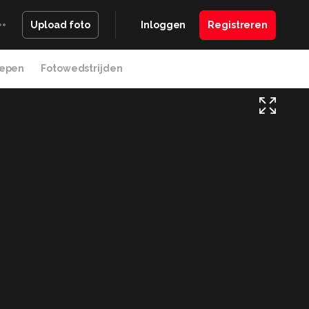
Inloggen
Registreren
Upload foto
epen
Fotowedstrijden