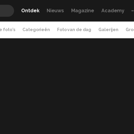
Ontdek
Nieuws
Magazine
Academy
 foto's
Categorieën
Foto van de dag
Galerijen
Gro