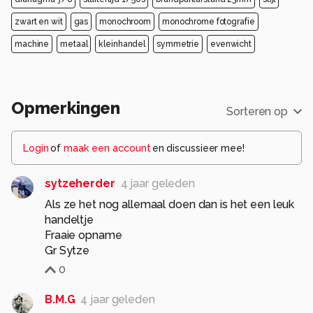
zwart en wit
gas
monochroom
monochrome fotografie
machine
metaal
kleinhandel
symmetrie
evenwicht
Opmerkingen
Sorteren op
Login
of
maak een account
en discussieer mee!
sytzeherder
4 jaar geleden
Als ze het nog allemaal doen dan is het een leuk
handeltje
Fraaie opname
Gr Sytze
0
B.M.G
4 jaar geleden