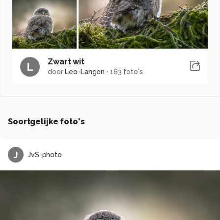
Zwart wit
L
door
Leo-Langen
·
163 foto's
Soortgelijke foto's
J
JvS-photo