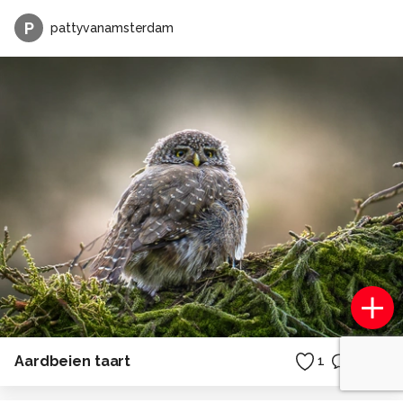
P
pattyvanamsterdam
Aardbeien taart
1
0