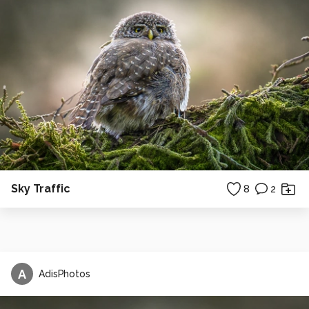
Sky Traffic
8
2
A
AdisPhotos