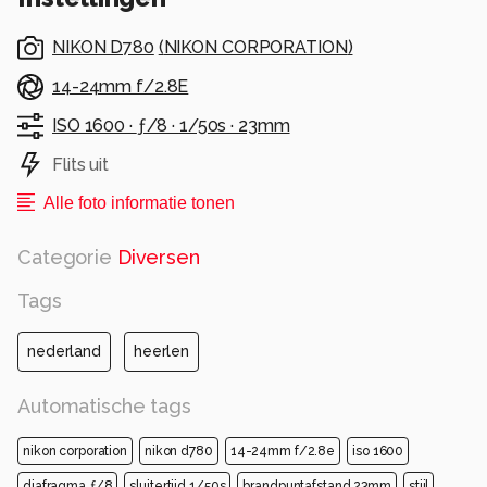
NIKON D780
(
NIKON CORPORATION
)
14-24mm f/2.8E
ISO 1600 ·
ƒ/8 ·
1/50s ·
23mm
Flits uit
Alle foto informatie tonen
Categorie
Diversen
Tags
nederland
heerlen
Automatische tags
nikon corporation
nikon d780
14-24mm f/2.8e
iso 1600
diafragma ƒ/8
sluitertijd 1/50s
brandpuntafstand 23mm
stijl