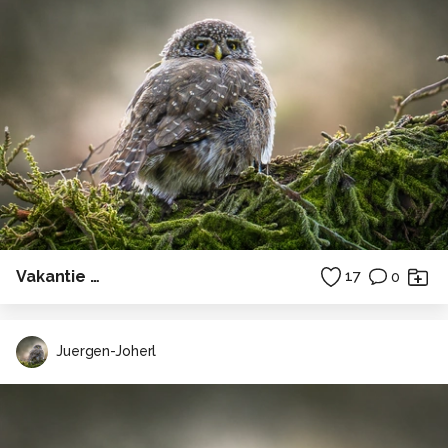
Vakantie …
17
0
Juergen-Joherl