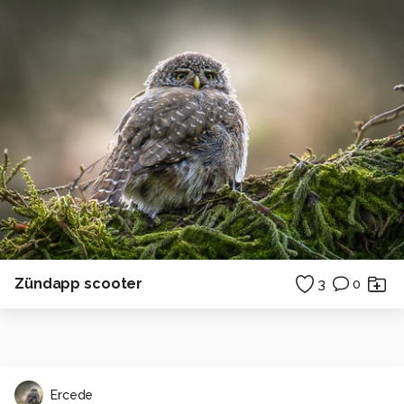
Zündapp scooter
3
0
Ercede