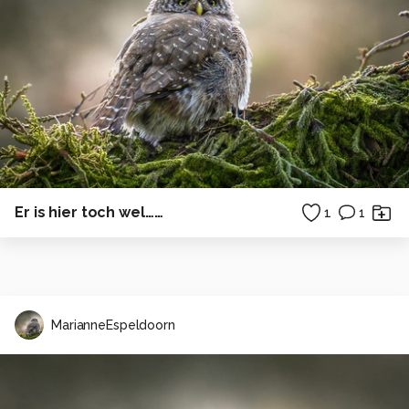
Er is hier toch wel……
1
1
MarianneEspeldoorn