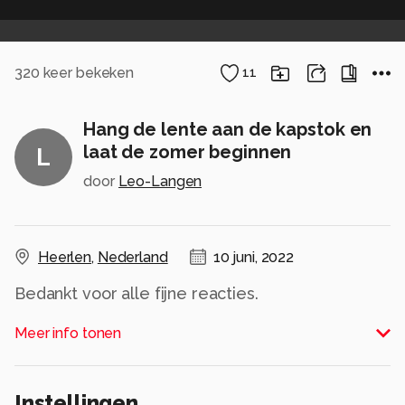
320
keer bekeken
11
Hang de lente aan de kapstok en
laat de zomer beginnen
L
door
Leo-Langen
Heerlen
,
Nederland
10 juni, 2022
Bedankt voor alle fijne reacties.
Erg blij mee.
Meer info tonen
Groet Leo
Alle rechten voorbehouden
Instellingen