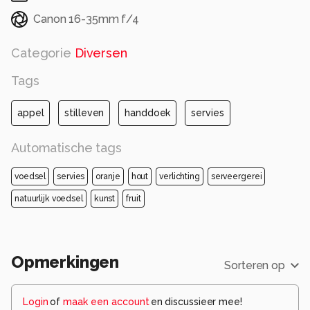
Canon 16-35mm f/4
Categorie
Diversen
Tags
appel
stilleven
handdoek
servies
Automatische tags
voedsel
servies
oranje
hout
verlichting
serveergerei
natuurlijk voedsel
kunst
fruit
Opmerkingen
Sorteren op
Login
of
maak een account
en discussieer mee!