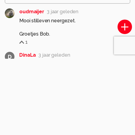
oudmaijer
3 jaar geleden
Mooi stilleven neergezet.
Groetjes Bob.
1
DinaLa
3 jaar geleden
D
Mooi sfeervol stilleven . gr. DinaLa
1
JanB-foto
3 jaar geleden
Mooi!
1
pjhtheunissen
3 jaar geleden
Mooi klassiek stilleven, goed/knap belicht.
Gr.peter