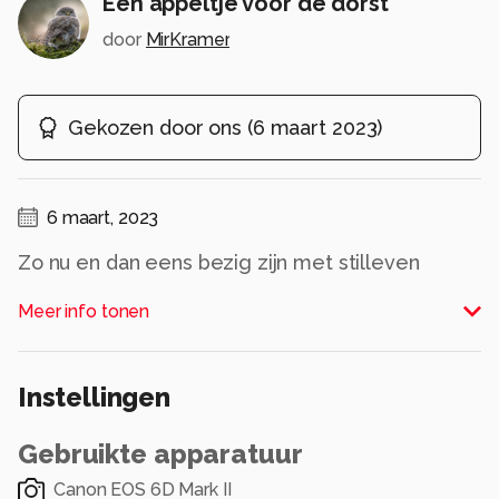
Een appeltje voor de dorst
door
MirKramer
Gekozen door ons
(
6 maart 2023
)
6 maart, 2023
Zo nu en dan eens bezig zijn met stilleven
fotografie is ook erg leuk om te doen.
Meer info tonen
Bedankt voor alle reacties op mijn vorige
uploads.
Instellingen
Alle rechten voorbehouden
Gebruikte apparatuur
Canon EOS 6D Mark II