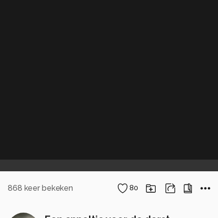
868
keer bekeken
80