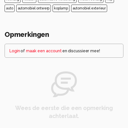
auto
automobiel ontwerp
koplamp
automobiel exterieur
Opmerkingen
Login
of
maak een account
en discussieer mee!
Wees de eerste die een opmerking
achterlaat.