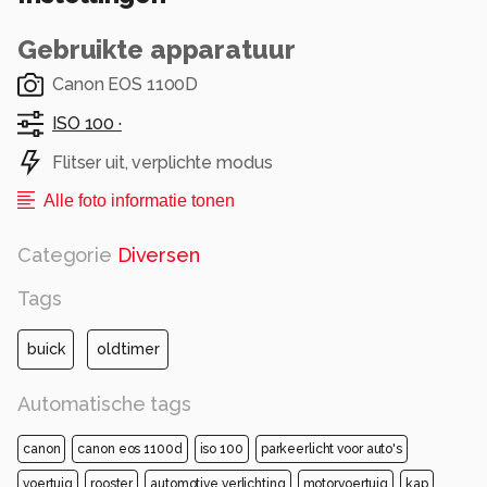
Gebruikte apparatuur
Canon EOS 1100D
ISO 100 ·
Flitser uit, verplichte modus
Alle foto informatie tonen
Categorie
Diversen
Tags
buick
oldtimer
Automatische tags
canon
canon eos 1100d
iso 100
parkeerlicht voor auto's
voertuig
rooster
automotive verlichting
motorvoertuig
kap