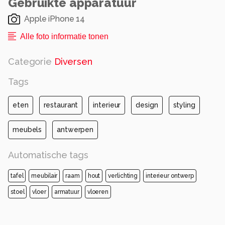
Gebruikte apparatuur
Apple iPhone 14
Alle foto informatie tonen
Categorie
Diversen
Tags
eten
restaurant
interieur
design
styling
meubels
antwerpen
Automatische tags
tafel
meubilair
raam
hout
verlichting
interieur ontwerp
stoel
vloer
armatuur
vloeren