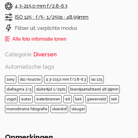
4.3-215.0 mm f/2.8-6.3
ISO 125 ·
ƒ/5 ·
1/250s ·
48.99mm
Flitser uit, verplichte modus
Alle foto informatie tonen
Categorie
Diversen
Automatische tags
sony
dsc-hx400v
4.3-215.0 mm f/2.8-6.3
iso 125
diafragma ƒ/5
sluitertijd 1/250s
brandpuntafstand 48.99mm
vogel
water
waterbronnen
wit
bek
gewerveld
nek
monochrome fotografie
vloeistof
vleugel
Opmerkingen