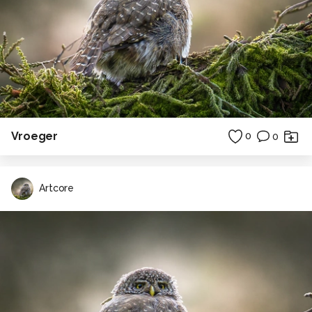
Vroeger
0
0
Artcore