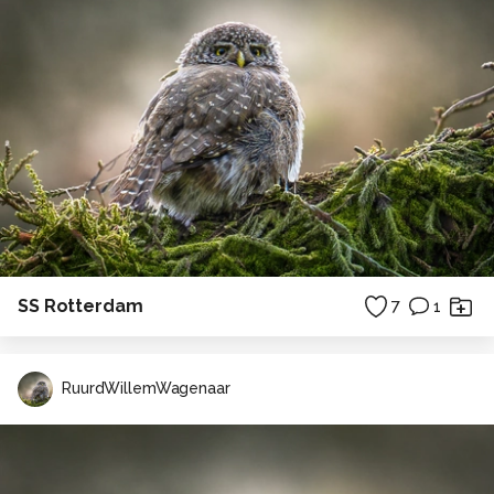
SS Rotterdam
7
1
RuurdWillemWagenaar