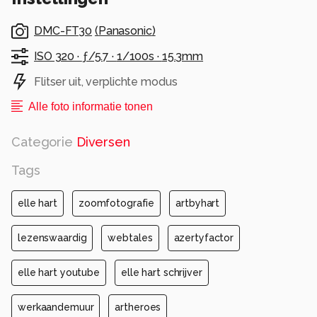
achterkant. Ook leuk!
DMC-FT30
(
Panasonic
)
Elle Hart
ISO 320 ·
ƒ/5.7 ·
1/100s ·
15.3mm
Alle rechten voorbehouden
Flitser uit, verplichte modus
Alle foto informatie tonen
Categorie
Diversen
Tags
elle hart
zoomfotografie
artbyhart
lezenswaardig
webtales
azertyfactor
elle hart youtube
elle hart schrijver
werkaandemuur
artheroes