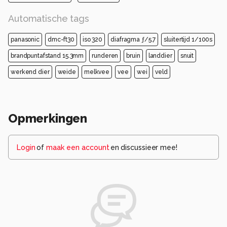
Automatische tags
panasonic
dmc-ft30
iso 320
diafragma ƒ/5.7
sluitertijd 1/100s
brandpuntafstand 15.3mm
runderen
bruin
landdier
snuit
werkend dier
weide
melkvee
vee
wei
veld
Opmerkingen
Login
of
maak een account
en discussieer mee!