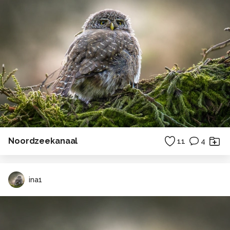
Noordzeekanaal
11
4
ina1