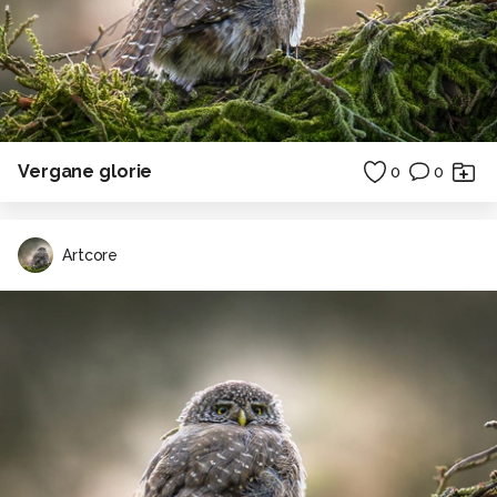
Vergane glorie
0
0
Artcore