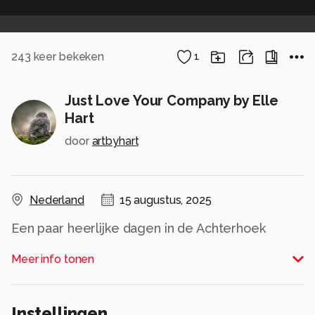
243
keer bekeken
1
Just Love Your Company by Elle
Hart
door
artbyhart
Nederland
15 augustus, 2025
Een paar heerlijke dagen in de Achterhoek
gehad. Waar je voorheen een leuke wandeling
Meer info tonen
langs het water kon maken, was het nu afgezet
voor de koeien. Die lagen daar heerlijk voor een
hek te relaxen. Dan maar een foto van de
Instellingen