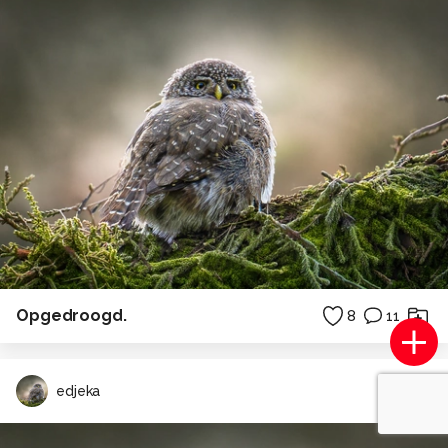
Opgedroogd.
8
11
edjeka