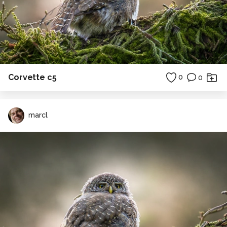
Corvette c5
0
0
marcl