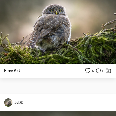
Fine Art
4
1
JvDD.