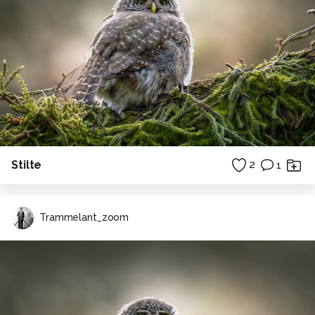
Stilte
2
1
Trammelant_zoom