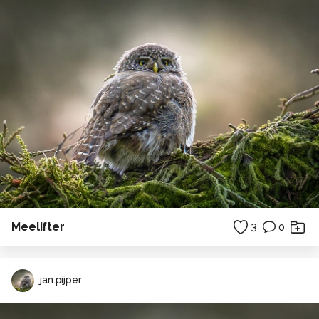
Meelifter
3
0
jan.pijper