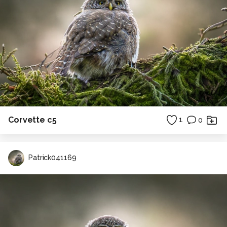
Corvette c5
1
0
Patrick041169