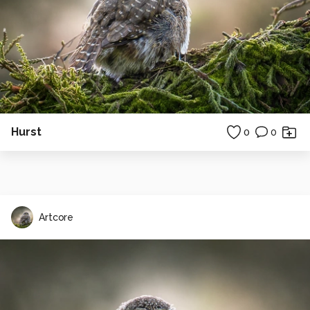
Hurst
0
0
Artcore