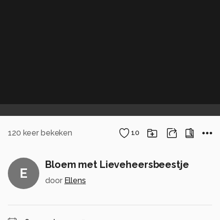
120
keer bekeken
10
Bloem met Lieveheersbeestje
E
door
Ellens