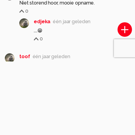
Niet storend hoor, mooie opname.
0
edjeka
één jaar geleden
....😁
0
toof
één jaar geleden
In de eenvoud...
Erg sterk beeld.
Gr Reginald
0
edjeka
één jaar geleden
...de hoofdrol verdeeld...
0