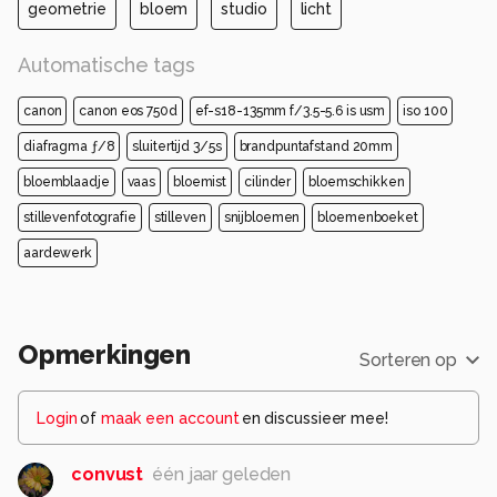
geometrie
bloem
studio
licht
Automatische tags
canon
canon eos 750d
ef-s18-135mm f/3.5-5.6 is usm
iso 100
diafragma ƒ/8
sluitertijd 3/5s
brandpuntafstand 20mm
bloemblaadje
vaas
bloemist
cilinder
bloemschikken
stillevenfotografie
stilleven
snijbloemen
bloemenboeket
aardewerk
Opmerkingen
Sorteren op
Login
of
maak een account
en discussieer mee!
convust
één jaar geleden