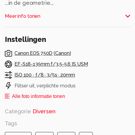
...in de geometrie...
Alle rechten voorbehouden
Meer info tonen
Instellingen
Canon EOS 750D
(
Canon
)
EF-S18-135mm f/3.5-5.6 IS USM
ISO 100 ·
ƒ/8 ·
3/5s ·
20mm
Flitser uit, verplichte modus
Alle foto informatie tonen
Categorie
Diversen
Tags