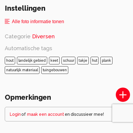
het een verdrietig gevoel. Ik heb gehoord dat
Instellingen
hier ooit iemand woonde, nu ziet het er zo uit.
Alle rechten voorbehouden
Alle foto informatie tonen
Categorie
Diversen
Automatische tags
hout
landelijk gebied
keet
schuur
takje
hut
plank
natuurlijk materiaal
tuingebouwen
Opmerkingen
Login
of
maak een account
en discussieer mee!