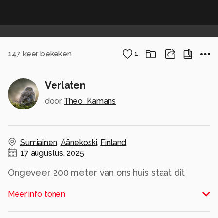
147
keer bekeken
1
Verlaten
door
Theo_Kamans
Sumiainen
,
Äänekoski
,
Finland
17 augustus, 2025
Ongeveer 200 meter van ons huis staat dit
gebouw, en in de 18 jaar dat ik hier nu woon is er
Meer info tonen
niet veel veranderd (waarschijnlijk iets meer
vervallen). Elke keer als ik hier langs kom, geeft