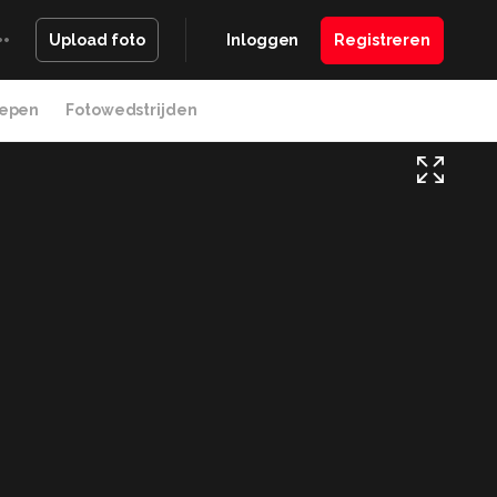
Inloggen
Registreren
Upload foto
epen
Fotowedstrijden