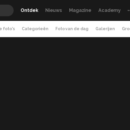
Ontdek
Nieuws
Magazine
Academy
 foto's
Categorieën
Foto van de dag
Galerijen
Gro