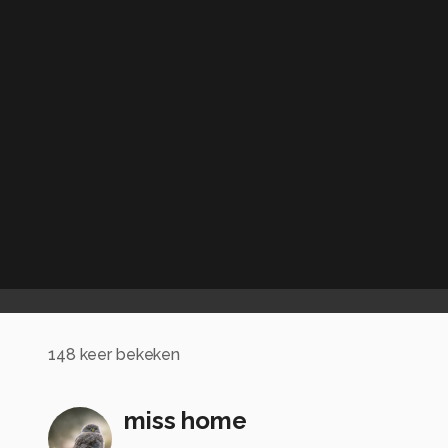
148
keer bekeken
miss home