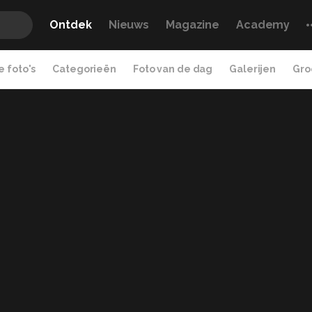
Ontdek
Nieuws
Magazine
Academy
 foto's
Categorieën
Foto van de dag
Galerijen
Gro