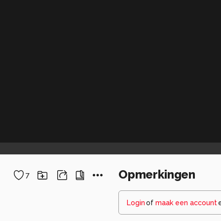
Opmerkingen
7
Login
of
maak een account