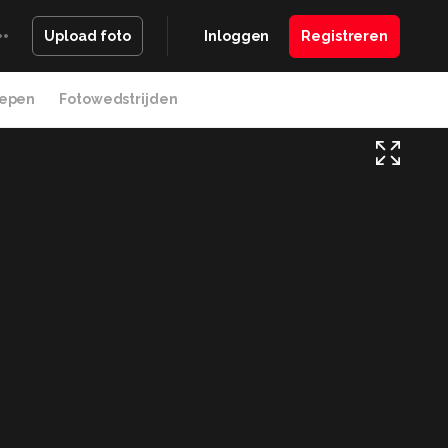
Inloggen
Registreren
Upload foto
epen
Fotowedstrijden