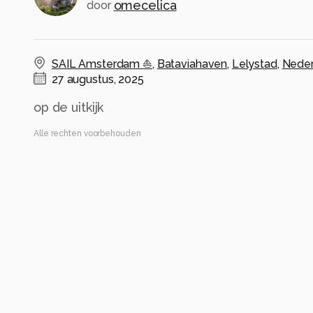
omecelica
door
SAIL Amsterdam ⛵
,
Bataviahaven
,
Lelystad
,
Neder
27 augustus, 2025
op de uitkijk
Alle rechten voorbehouden
Instellingen
Gebruikte apparatuur
af-s nikkor 70-200mm 1:2.8g II ed /vr
NIKON D7500
(
NIKON CORPORATION
)
ISO 250 ·
ƒ/2.8 ·
1/3200s ·
200mm