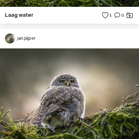
Laag water
1
0
jan.pijper