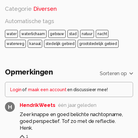
opvangbak. Dat voorkomt het plastic naar open
Categorie
Diversen
water en de
zee kan drijvend. Het Stadsbestuur onderzoek
Automatische tags
de mogelijkheden om zulke ""luchtbellen
schermen"" op nog vijf plaatsen aan te leggen.
water
waterlichaam
gebouw
stad
natuur
nacht
Bron : RTL news.
waterweg
kanaal
stedelijk gebied
grootstedelijk gebied
Alle rechten voorbehouden
Opmerkingen
Sorteren op
Login
of
maak een account
en discussieer mee!
HendrikWeets
één jaar geleden
H
Zeer knappe en goed belichte nachtopname,
goed perspectief. Tof zo met de reflectie.
Henk.
1