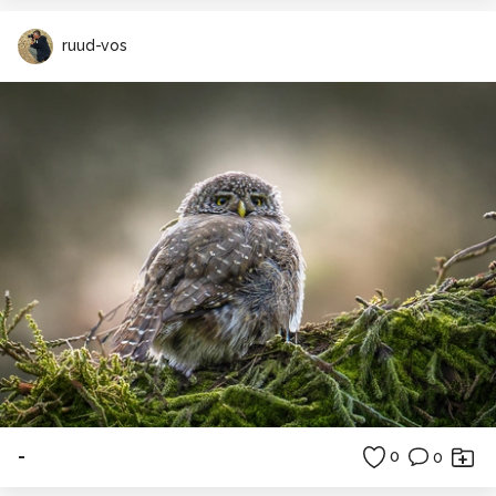
ruud-vos
-
0
0