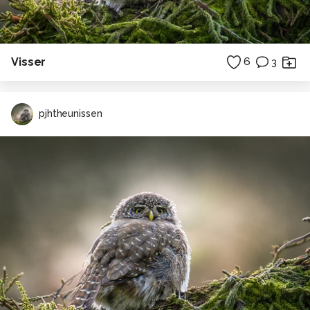
Visser
6
3
pjhtheunissen