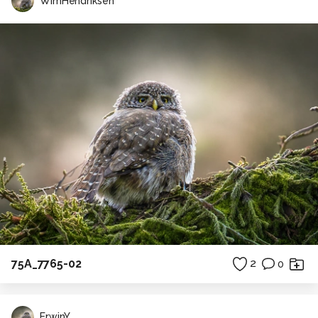
WimHendriksen
75A_7765-02
2
0
ErwinY