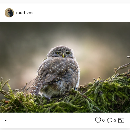
ruud-vos
-
0
0