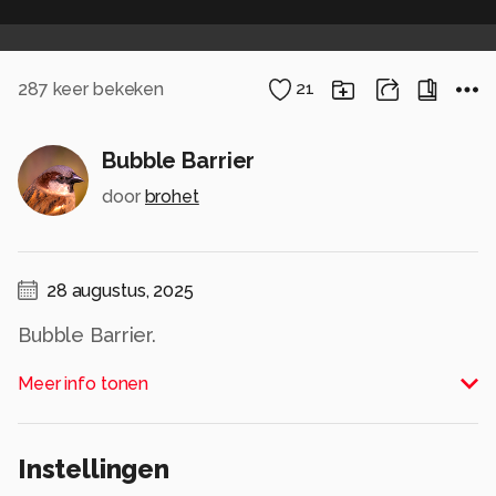
287
keer bekeken
21
Bubble Barrier
door
brohet
28 augustus, 2025
Bubble Barrier.
Meer info tonen
Amsterdam wil de Bubble Barrier behouden. Het
systeem cre'eert een lijn van luchtbelletjes in
het water waar drijvend plasticafval wortd
Instellingen
tegengehouden en opgevangen in een