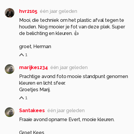
hvr2105
één jaar geleden
Mooi, die techniek om het plastic afval tegen te
houden. Nog mooier je fot van deze plek. Super
de belichting en kleuren. 👍
groet, Herman
1
marijke1234
één jaar geleden
Prachtige avond foto mooie standpunt genomen
kleuren en licht sfeer.
Groetjes Marij.
1
Santakees
één jaar geleden
Fraaie avond opname Evert, mooie kleuren.
Groet Kees