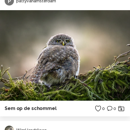
P
pattyvanamsterdam
Sem op de schommel
0
0