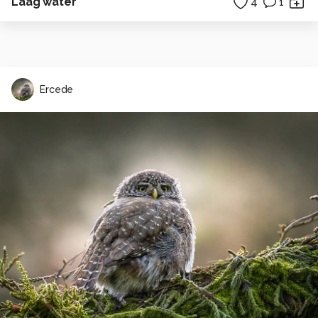
Laag water
4
1
Ercede