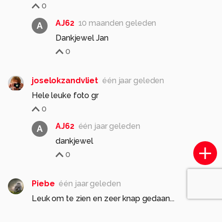
0
AJ62
10 maanden geleden
A
Dankjewel Jan
0
joselokzandvliet
één jaar geleden
Hele leuke foto gr
0
AJ62
één jaar geleden
A
dankjewel
0
Piebe
één jaar geleden
Leuk om te zien en zeer knap gedaan...
0