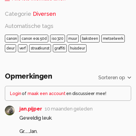
Categorie
Diversen
Automatische tags
canon
canon eos 50d
iso 320
muur
baksteen
metselwerk
deur
verf
straatkunst
graffiti
huisdeur
Opmerkingen
Sorteren op
Login
of
maak een account
en discussieer mee!
jan.pijper
10 maanden geleden
Geweldig leuk.
Gr......Jan.