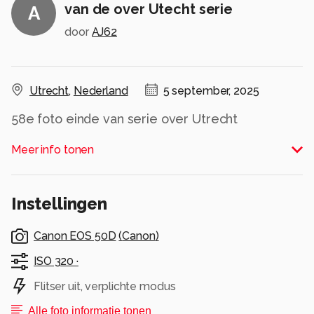
van de over Utecht serie
A
door
AJ62
Utrecht
,
Nederland
5 september, 2025
58e foto einde van serie over Utrecht
deze foto doet de deur dicht van de serie
Meer info tonen
Gr. AJ62
Alle rechten voorbehouden
Instellingen
Canon EOS 50D
(
Canon
)
ISO 320 ·
Flitser uit, verplichte modus
Alle foto informatie tonen