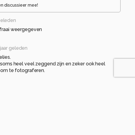
en discussieer mee!
geleden
r fraai weergegeven
jaar geleden
lies.
 soms heel veel zeggend zijn en zeker ook heel
 om te fotograferen.