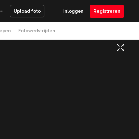
Inloggen
Registreren
Upload foto
epen
Fotowedstrijden