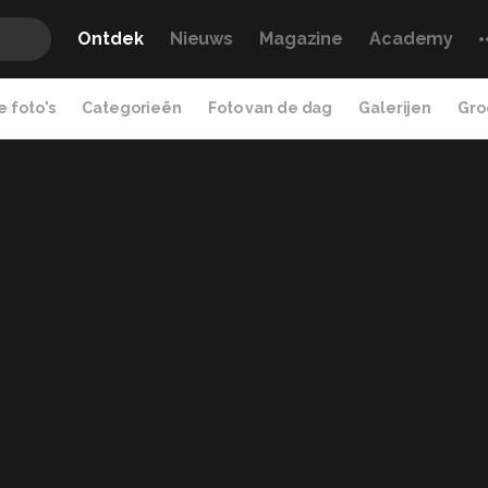
Ontdek
Nieuws
Magazine
Academy
 foto's
Categorieën
Foto van de dag
Galerijen
Gro