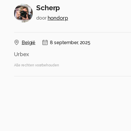
Scherp
hondorp
door
België
8 september, 2025
Urbex
Alle rechten voorbehouden
Instellingen
Canon EOS 90D
(
Canon
)
EF-S18-135mm f/3.5-5.6 IS USM
ISO 320 ·
ƒ/5.6 ·
1/125s ·
112mm