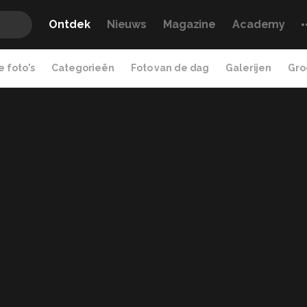
Ontdek
Nieuws
Magazine
Academy
 foto's
Categorieën
Foto van de dag
Galerijen
Gro