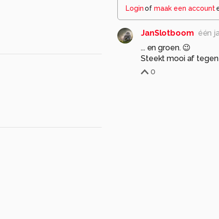
Login
of
maak een account
JanSlotboom
één j
... en groen. 😉
Steekt mooi af tegen
0