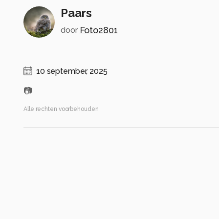
Paars
Foto2801
door
10 september, 2025
📷
Alle rechten voorbehouden
Instellingen
iPhone 13
(
Apple
)
iPhone 13 back dual wide camera 5.1mm f/1.6
ISO 200 ·
ƒ/1.6 ·
1/60s ·
5.1mm