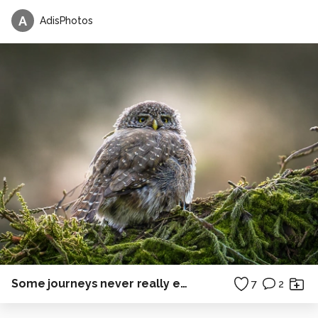
A
AdisPhotos
Some journeys never really end.
7
2