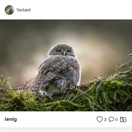
Verlent
lenig
3
0