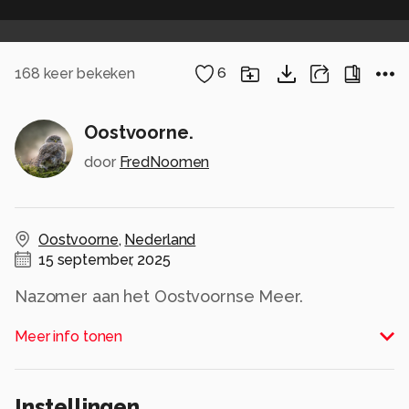
168
keer bekeken
6
Oostvoorne.
door
FredNoomen
Oostvoorne
,
Nederland
15 september, 2025
Nazomer aan het Oostvoornse Meer.
Alle rechten voorbehouden
Meer info tonen
Instellingen