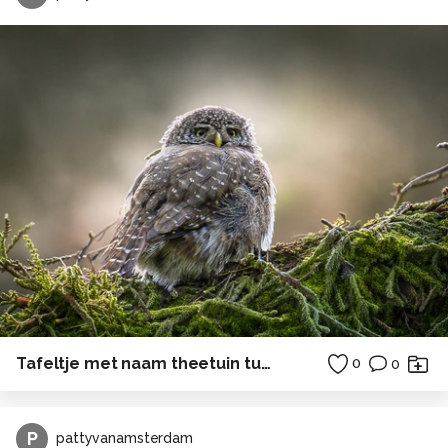
Tafeltje met naam theetuin tuin
0
0
P
pattyvanamsterdam