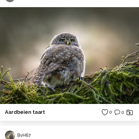
Aardbeien taart
0
0
BvH67