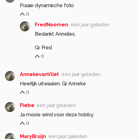
Fraaie dynamische foto
0
FredNoomen
één jaar geleden
Bedankt Annelies.
Gr. Fred
0
AnnekevanVliet
één jaar geleden
Heerlijk uitwaaien. Gr Anneke
0
Piebe
één jaar geleden
Ja mooie wind voor deze hobby.
0
MaryBruijn
één jaar geleden