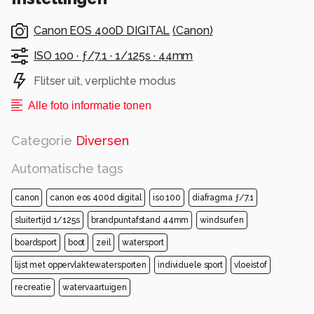
Canon EOS 400D DIGITAL
(
Canon
)
ISO 100 ·
ƒ/7.1 ·
1/125s ·
44mm
Flitser uit, verplichte modus
Alle foto informatie tonen
Categorie
Diversen
Automatische tags
canon
canon eos 400d digital
iso 100
diafragma ƒ/7.1
sluitertijd 1/125s
brandpuntafstand 44mm
windsurfen
boardsport
boot
zeil
watersport
lijst met oppervlaktewatersporten
individuele sport
vloeistof
recreatie
watervaartuigen