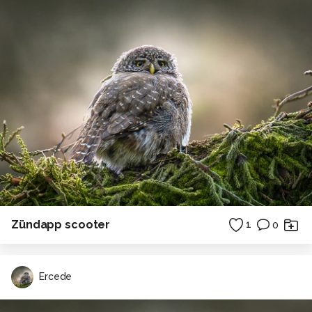
Zündapp scooter
1
0
Ercede