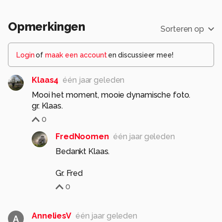
Opmerkingen
Sorteren op
Login
of
maak een account
en discussieer mee!
Klaas4
één jaar geleden
Mooi het moment, mooie dynamische foto.
gr. Klaas.
0
FredNoomen
één jaar geleden
Bedankt Klaas.
Gr. Fred
0
AnneliesV
één jaar geleden
A