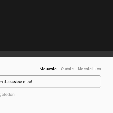
Nieuwste
Oudste
Meeste likes
en discussieer mee!
 geleden