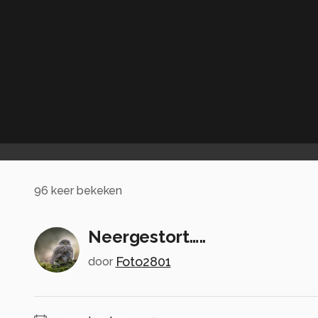
96
keer bekeken
Neergestort…..
Foto2801
door