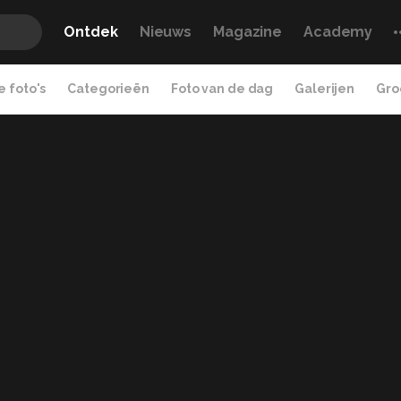
Ontdek
Nieuws
Magazine
Academy
 foto's
Categorieën
Foto van de dag
Galerijen
Gro