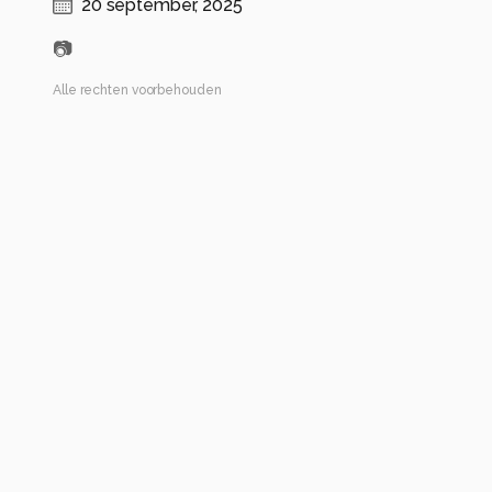
20 september, 2025
📷
Alle rechten voorbehouden
Instellingen
Alle foto informatie tonen
Categorie
Diversen
Tags
iphone 13
kleur
Automatische tags
insect
bestuiver
geleedpotige
geel
wesp
hymenoptera