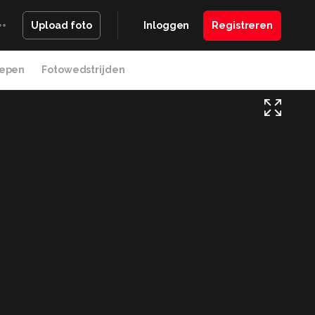
Inloggen
Registreren
Upload foto
epen
Fotowedstrijden