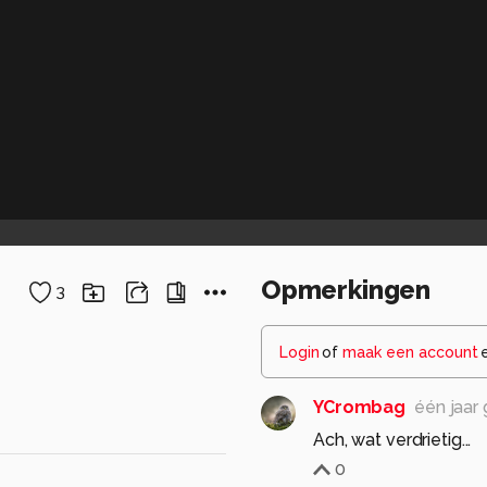
Opmerkingen
3
Login
of
maak een account
YCrombag
één jaar
0