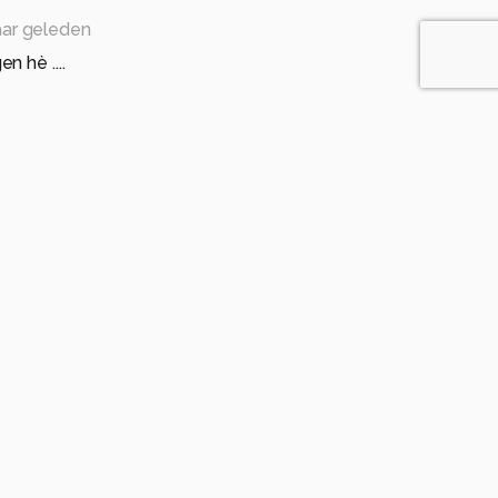
aar geleden
n hè ....
 jaar geleden
ffer lag er al.
tboom
één jaar geleden