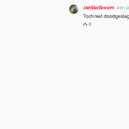
JanSlotboom
één j
Toch niet doodgeslage
0
Foto2801
één
Nee, het slachto
1
JanSlo
👍
0
vespiden
horzel
ongedierte