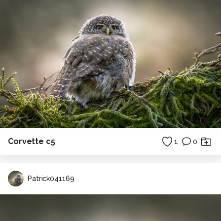
Corvette c5
1
0
Patrick041169