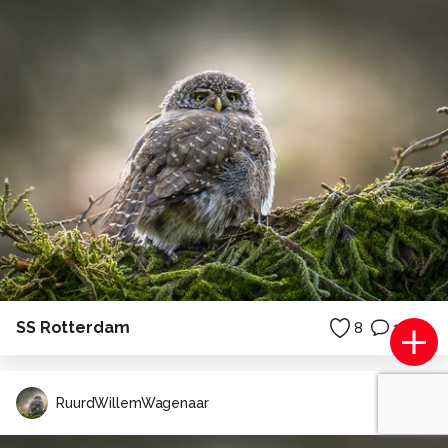
SS Rotterdam
8
1
RuurdWillemWagenaar