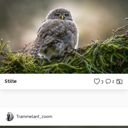
Stilte
3
2
Trammelant_zoom