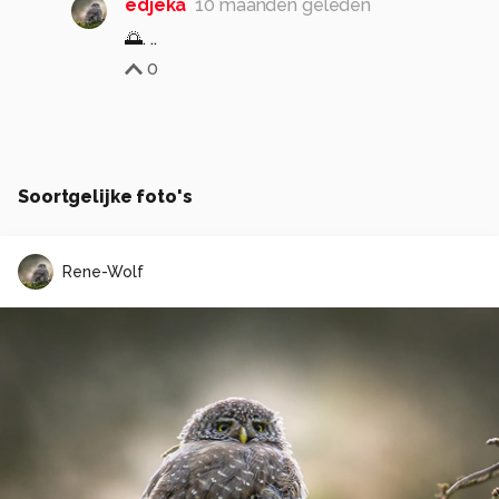
edjeka
10 maanden geleden
🌅. ..
0
Soortgelijke foto's
Rene-Wolf