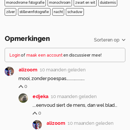
monochrome fotografie
monochroom
zwart en wit
duisternis
zilver
stillevenfotografie
nacht
schaduw
Opmerkingen
Sorteren op
Login
of
maak een account
en discussieer mee!
alizoom
10 maanden geleden
mooi, zonder poespas......................
0
edjeka
10 maanden geleden
....eenvoud siert de mens, dan wel blad...
0
alizoom
10 maanden geleden