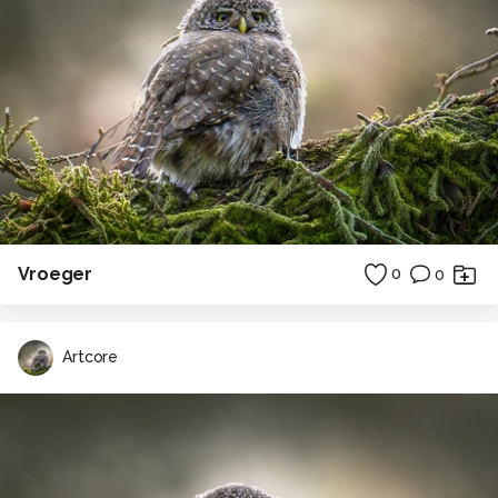
Vroeger
0
0
Artcore