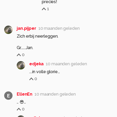
precies!
1
jan.pijper
10 maanden geleden
Zich erbij neerleggen.
Gr.......Jan.
0
edjeka
10 maanden geleden
....in volle glorie...
0
EllenEn
10 maanden geleden
E
… 😎…
0