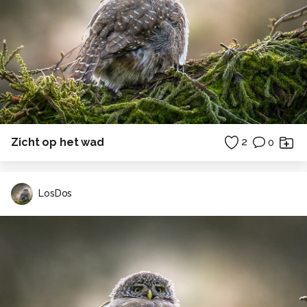
Zicht op het wad
2
0
LosDos