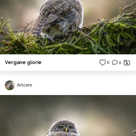
Vergane glorie
0
0
Artcore