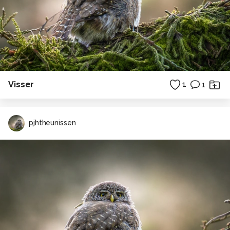
Visser
1
1
pjhtheunissen