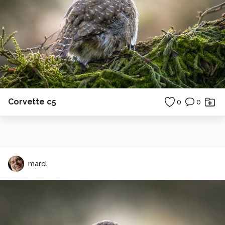
Corvette c5
0
0
marcl