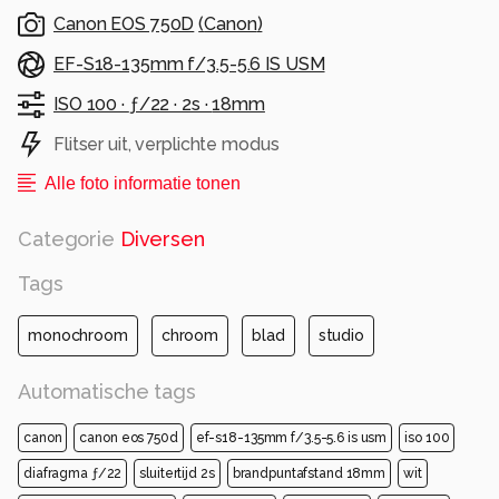
Canon EOS 750D
(
Canon
)
EF-S18-135mm f/3.5-5.6 IS USM
ISO 100 ·
ƒ/22 ·
2s ·
18mm
Flitser uit, verplichte modus
Alle foto informatie tonen
Categorie
Diversen
Tags
monochroom
chroom
blad
studio
Automatische tags
canon
canon eos 750d
ef-s18-135mm f/3.5-5.6 is usm
iso 100
diafragma ƒ/22
sluitertijd 2s
brandpuntafstand 18mm
wit