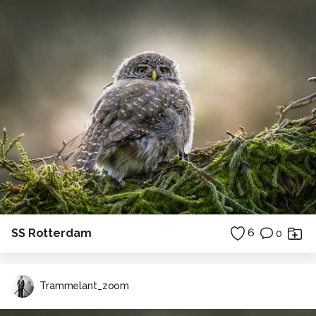
SS Rotterdam
6
0
Trammelant_zoom