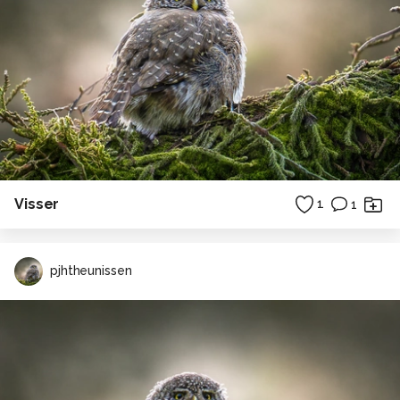
Visser
1
1
pjhtheunissen