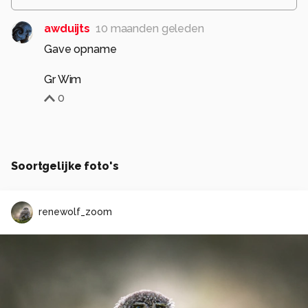
awduijts
10 maanden geleden
Gave opname
Gr Wim
0
Soortgelijke foto's
renewolf_zoom