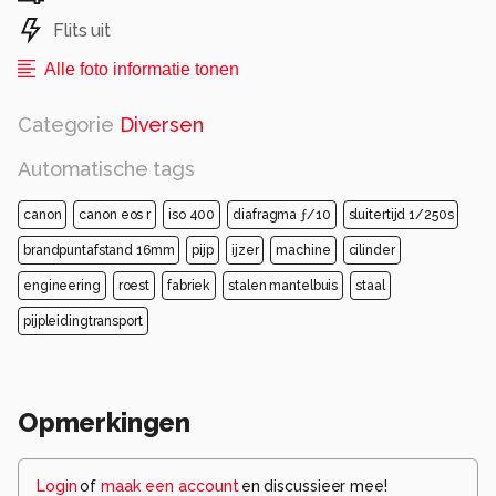
Flits uit
Alle foto informatie tonen
Categorie
Diversen
Automatische tags
canon
canon eos r
iso 400
diafragma ƒ/10
sluitertijd 1/250s
brandpuntafstand 16mm
pijp
ijzer
machine
cilinder
engineering
roest
fabriek
stalen mantelbuis
staal
pijpleidingtransport
Opmerkingen
Login
of
maak een account
en discussieer mee!