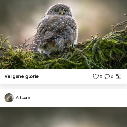
Vergane glorie
0
0
Artcore