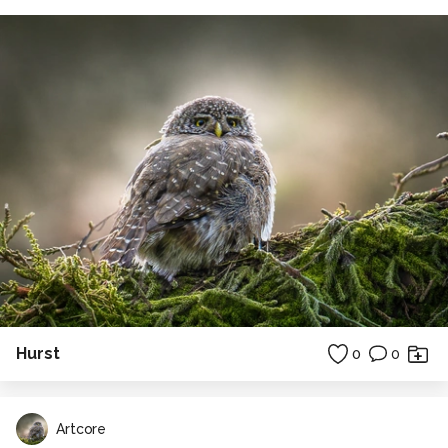
Hurst
0
0
Artcore