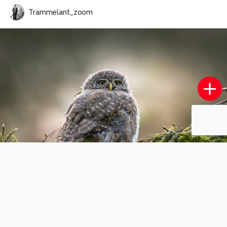
Trammelant_zoom
SS Rotterdam
6
0