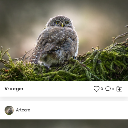
Vroeger
0
0
Artcore