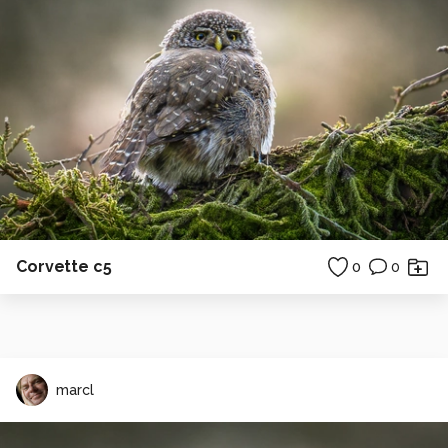
Corvette c5
0
0
marcl