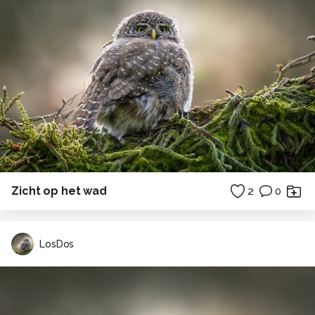
Zicht op het wad
2
0
LosDos