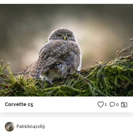
Corvette c5
1
0
Patrick041169