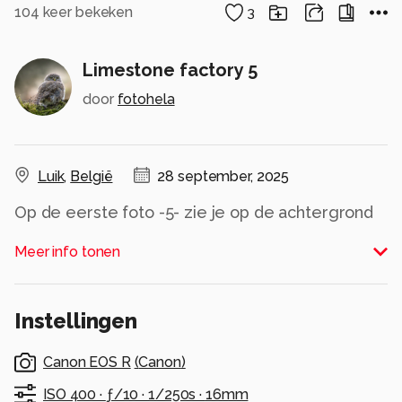
104
keer bekeken
3
Limestone factory 5
door
fotohela
Luik
,
België
28 september, 2025
Op de eerste foto -5- zie je op de achtergrond
een lange pijp. Daar kijk je op de tweede foto
Meer info tonen
Alle rechten voorbehouden
Instellingen
Canon EOS R
(
Canon
)
ISO 400 ·
ƒ/10 ·
1/250s ·
16mm