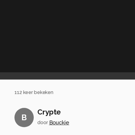
112
keer bekeken
Crypte
B
Bouckie
door