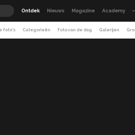
Ontdek
Nieuws
Magazine
Academy
 foto's
Categorieën
Foto van de dag
Galerijen
Gro