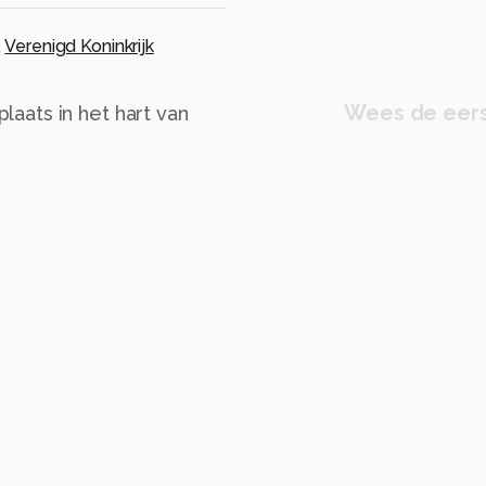
,
Verenigd Koninkrijk
Wees de eers
aats in het hart van