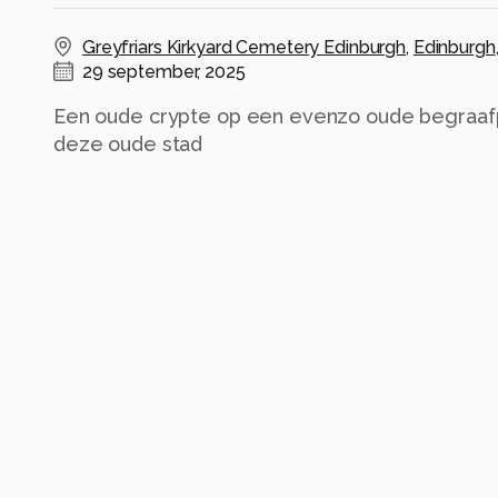
Greyfriars Kirkyard Cemetery Edinburgh
,
Edinburgh
29 september, 2025
Een oude crypte op een evenzo oude begraafpl
deze oude stad
Alle rechten voorbehouden
Instellingen
Alle foto informatie tonen
Categorie
Diversen
Tags
cemetryphoto
edinburgh
greyfriarskirkyard