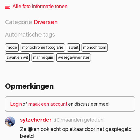
Alle foto informatie tonen
Categorie
Diversen
Automatische tags
mode
monochrome fotografie
zwart
monochroom
zwart en wit
mannequin
weergavevenster
Opmerkingen
Login
of
maak een account
en discussieer mee!
sytzeherder
10 maanden geleden
Ze lijken ook echt op elkaar door het gespiegeld
beeld