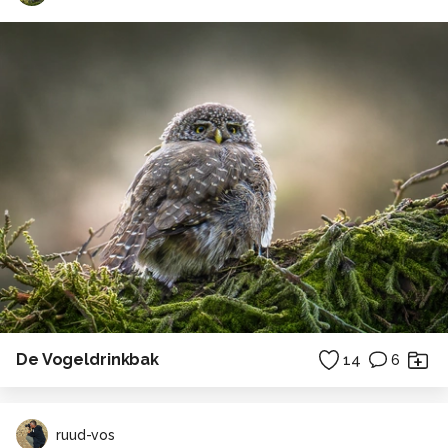
De Vogeldrinkbak
14
6
ruud-vos