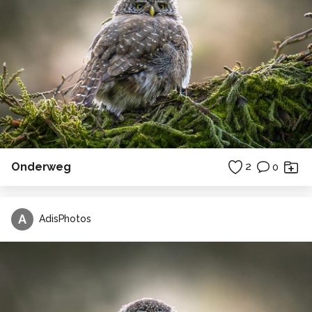
Onderweg
2
0
A
AdisPhotos