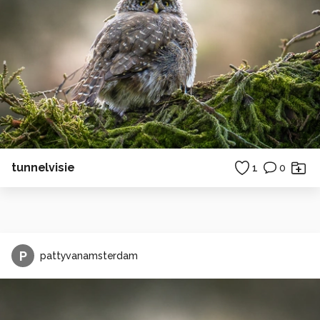
tunnelvisie
1
0
P
pattyvanamsterdam