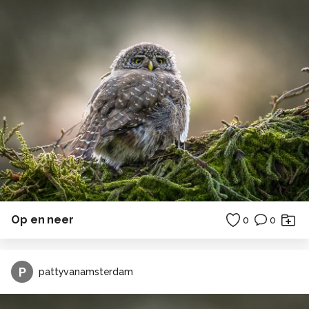
Op en neer
0
0
P
pattyvanamsterdam