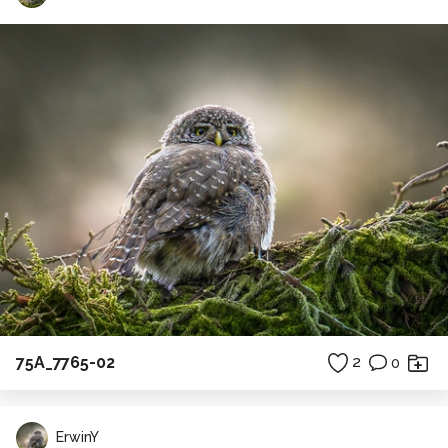
75A_7765-02
2
0
ErwinY