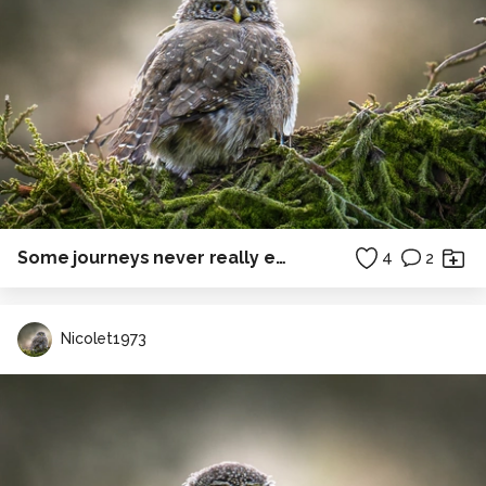
Some journeys never really end.
4
2
Nicolet1973