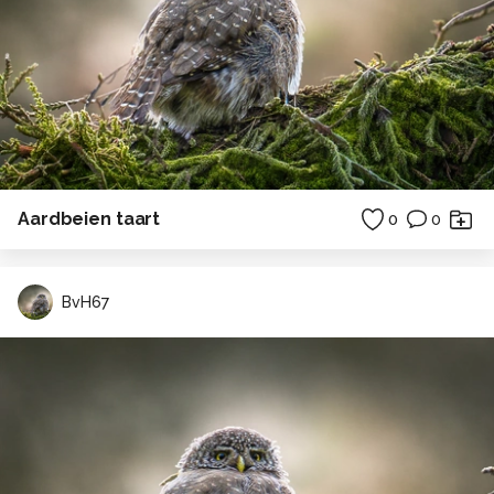
Aardbeien taart
0
0
BvH67