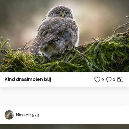
Kind draaimolen blij
0
0
Nicolet1973