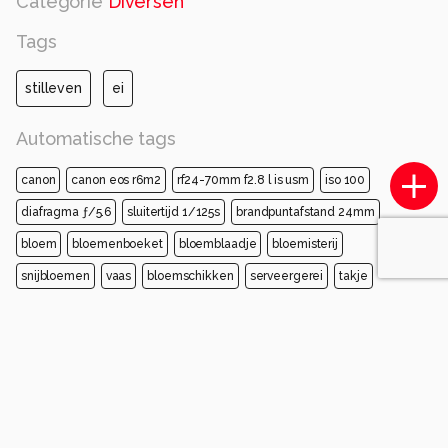
Categorie
Diversen
Tags
stilleven
ei
Automatische tags
canon
canon eos r6m2
rf24-70mm f2.8 l is usm
iso 100
diafragma ƒ/5.6
sluitertijd 1/125s
brandpuntafstand 24mm
bloem
bloemenboeket
bloemblaadje
bloemisterij
snijbloemen
vaas
bloemschikken
serveergerei
takje
porselein
Opmerkingen