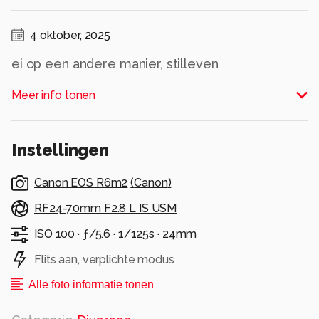
4 oktober, 2025
ei op een andere manier, stilleven
Alle rechten voorbehouden
Meer info tonen
Instellingen
Canon EOS R6m2
(
Canon
)
RF24-70mm F2.8 L IS USM
ISO 100 ·
ƒ/5.6 ·
1/125s ·
24mm
Flits aan, verplichte modus
Alle foto informatie tonen