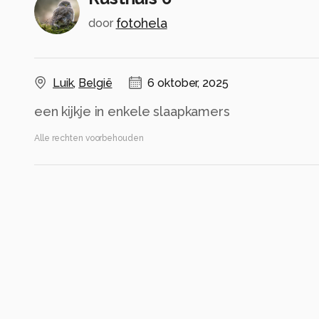
fotohela
door
Luik
,
België
6 oktober, 2025
een kijkje in enkele slaapkamers
Alle rechten voorbehouden
Instellingen
Canon EOS R
(
Canon
)
ISO 800 ·
ƒ/4 ·
1/25s ·
10mm
Flits uit
Alle foto informatie tonen