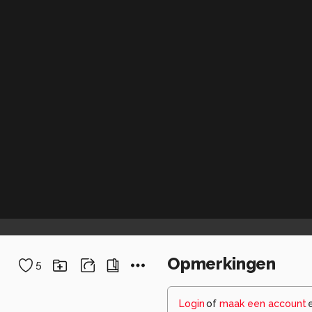
Opmerkingen
5
Login
of
maak een account