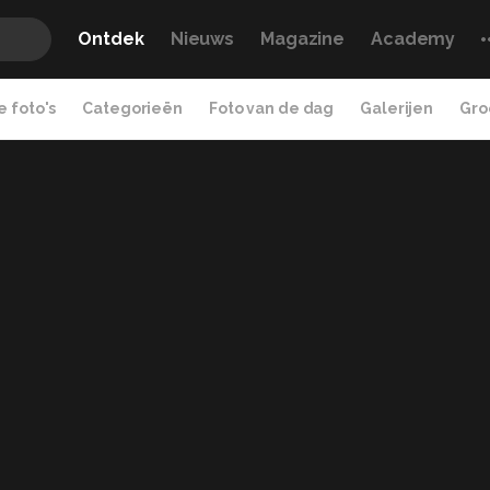
Ontdek
Nieuws
Magazine
Academy
 foto's
Categorieën
Foto van de dag
Galerijen
Gro