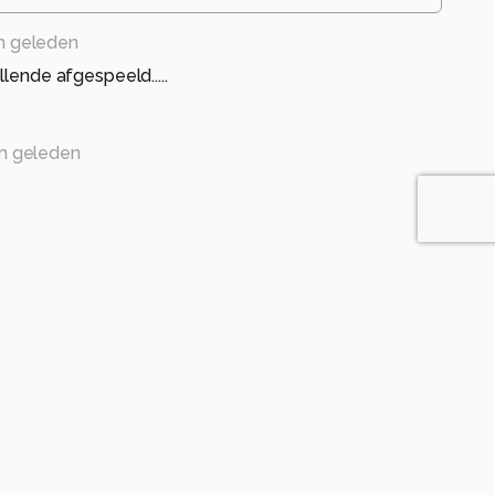
n geleden
llende afgespeeld.....
n geleden