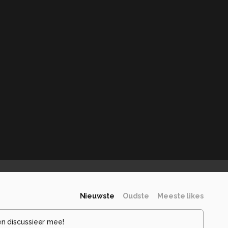
Nieuwste
Oudste
Meeste likes
en discussieer mee!