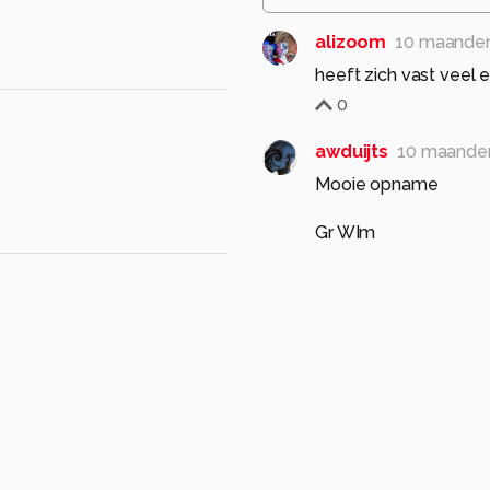
alizoom
10 maande
heeft zich vast veel e
0
awduijts
10 maande
Mooie opname
Gr WIm
0