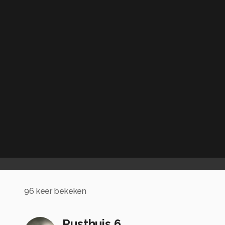
96
keer bekeken
Rusthuis 6