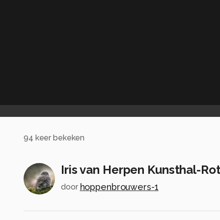
94
keer bekeken
Iris van Herpen Kunsthal-R
hoppenbrouwers-1
door