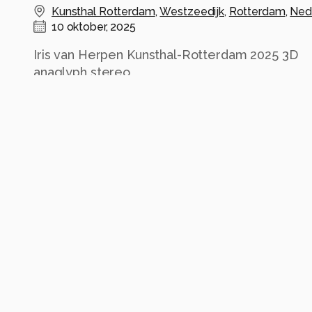
Kunsthal Rotterdam
,
Westzeedijk
,
Rotterdam
,
Ned
10 oktober, 2025
Iris van Herpen Kunsthal-Rotterdam 2025 3D
anaglyph stereo
Alle rechten voorbehouden
Instellingen
Alle foto informatie tonen
Categorie
Diversen
Tags
iris van herpen
3d
stereo
anaglyph
art