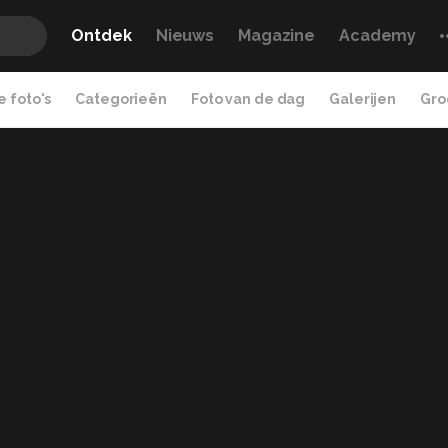
Ontdek
Nieuws
Magazine
Academy
 foto's
Categorieën
Foto van de dag
Galerijen
Gro