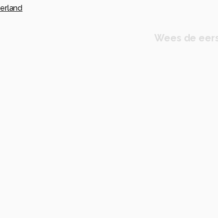
erland
Wees de eers