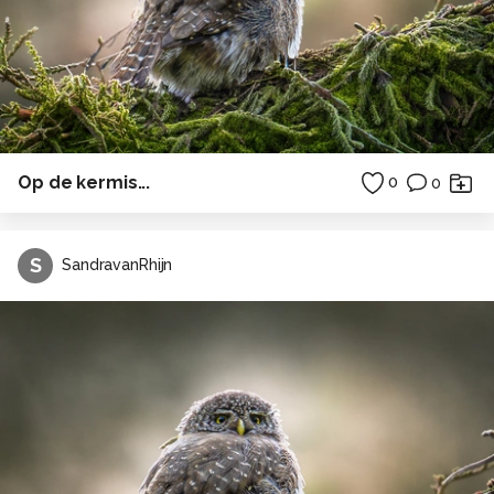
Op de kermis...
0
0
S
SandravanRhijn