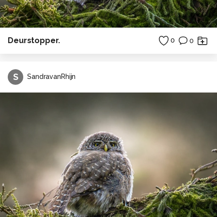
Deurstopper.
0
0
S
SandravanRhijn