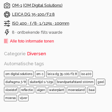
OM-1
(
OM Digital Solutions
)
LEICA DG 35-100/F2.8
ISO 400 ·
ƒ/8 ·
1/125s ·
100mm
8 · ontbekende flits waarde
Alle foto informatie tonen
Categorie
Diversen
Automatische tags
om digital solutions
om-1
leica dg 35-100/f2.8
iso 400
diafragma ƒ/8
sluitertijd 1/125s
brandpuntafstand 100mm
geel
vloeistof
reflectie
algen
waterplant
moerasland
baai
moeras
vijver