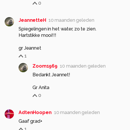
0
JeannetteH
10 maanden geleden
Spiegelingen in het water, zo te zien.
Hartstikke mooi!!!
gr Jeannet
1
Zoom1969
10 maanden geleden
Bedankt Jeannet!
Gr Anita
0
AdtenHoopen
10 maanden geleden
Gaaf gr.ad+
1