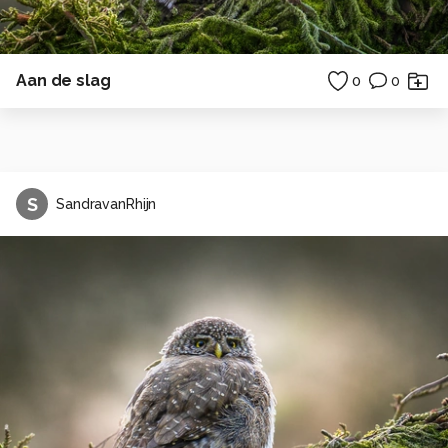
Aan de slag
0
0
S
SandravanRhijn