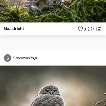
Maastricht
3
1
S
SandravanRhijn