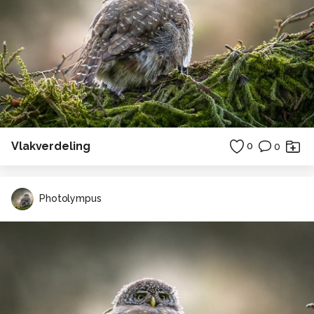
Vlakverdeling
0
0
Photolympus