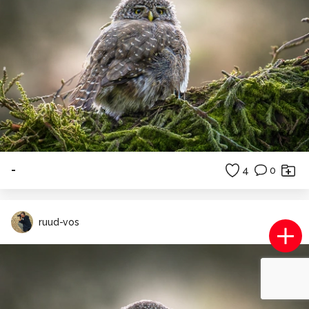
-
4
0
ruud-vos