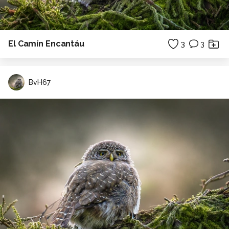
El Camín Encantáu
3
3
BvH67