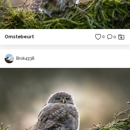
Omstebeurt
0
0
Brok4338