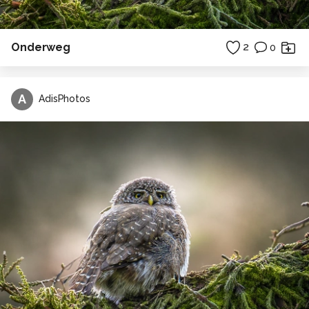
Onderweg
2
0
A
AdisPhotos