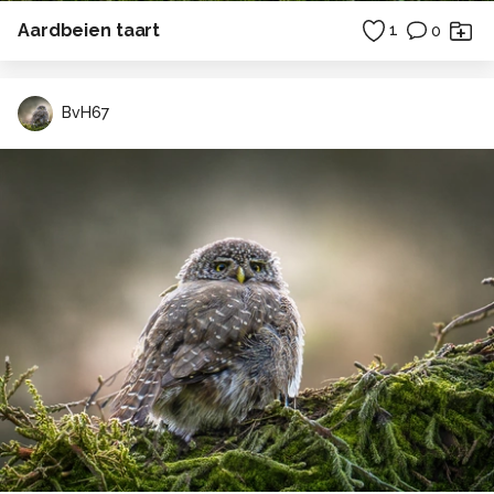
Aardbeien taart
1
0
BvH67