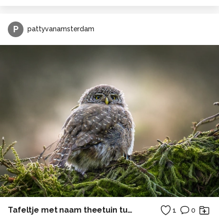
P
pattyvanamsterdam
Tafeltje met naam theetuin tuin
1
0