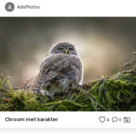
A
AdisPhotos
Chroom met karakter
4
0