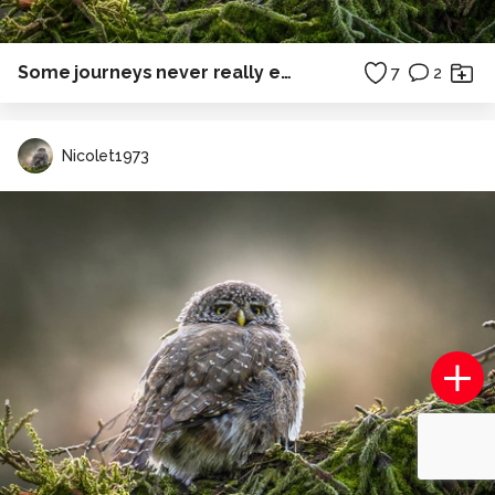
Some journeys never really end.
7
2
Nicolet1973