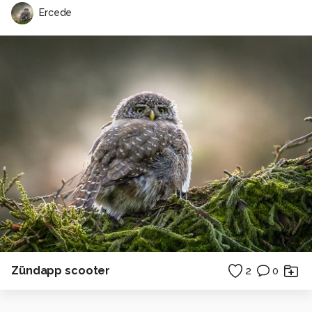
Ercede
Zündapp scooter
2
0