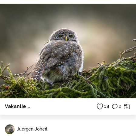
Vakantie …
14
0
Juergen-Joherl