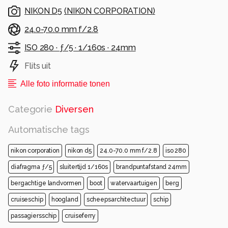
NIKON D5
(
NIKON CORPORATION
)
24.0-70.0 mm f/2.8
ISO 280 ·
ƒ/5 ·
1/160s ·
24mm
Flits uit
Alle foto informatie tonen
Categorie
Diversen
Automatische tags
nikon corporation
nikon d5
24.0-70.0 mm f/2.8
iso 280
diafragma ƒ/5
sluitertijd 1/160s
brandpuntafstand 24mm
bergachtige landvormen
boot
watervaartuigen
berg
cruiseschip
hoogland
scheepsarchitectuur
schip
passagiersschip
cruiseferry