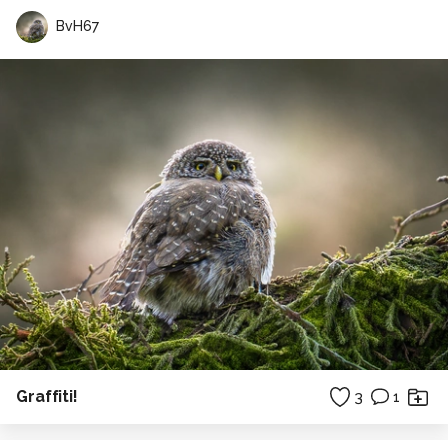
BvH67
Graffiti!
3
1