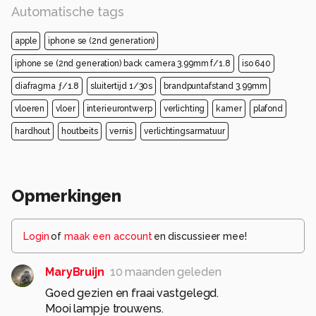
Automatische tags
apple
iphone se (2nd generation)
iphone se (2nd generation) back camera 3.99mm f/1.8
iso 640
diafragma ƒ/1.8
sluitertijd 1/30s
brandpuntafstand 3.99mm
vloeren
vloer
interieurontwerp
verlichting
kamer
plafond
hardhout
houtbeits
vernis
verlichtingsarmatuur
Opmerkingen
Login
of
maak een account
en discussieer mee!
MaryBruijn
10 maanden geleden
Goed gezien en fraai vastgelegd.
Mooi lampje trouwens.