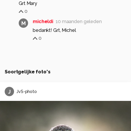
Grt Mary
0
micheldi
10 maanden geleden
M
bedankt! Grt, Michel
0
Soortgelijke foto's
J
JvS-photo