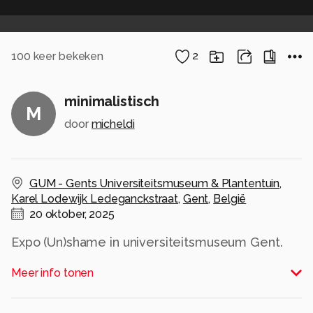
100
keer bekeken
2
minimalistisch
M
door
micheldi
GUM - Gents Universiteitsmuseum & Plantentuin
,
Karel Lodewijk Ledeganckstraat
,
Gent
,
België
20 oktober, 2025
Expo (Un)shame in universiteitsmuseum Gent.
Alle rechten voorbehouden
Meer info tonen