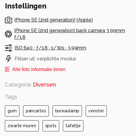
Instellingen
iPhone SE (2nd generation)
(
Apple
)
iPhone SE (2nd generation) back camera 3.99mm
f/1.8
ISO 640 ·
ƒ/1.8 ·
1/30s ·
3.99mm
Flitser uit, verplichte modus
Alle foto informatie tonen
Categorie
Diversen
Tags
gum
pancartes
bureaulamp
venster
zwarte muren
spots
tafeltje