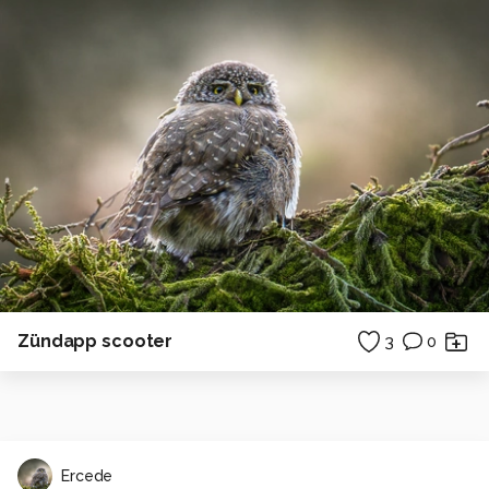
Zündapp scooter
3
0
Ercede