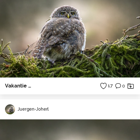
Vakantie …
17
0
Juergen-Joherl