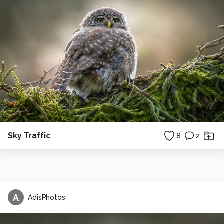
Sky Traffic
8
2
A
AdisPhotos