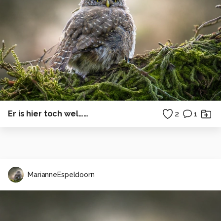
Er is hier toch wel……
2
1
MarianneEspeldoorn