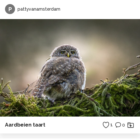
P
pattyvanamsterdam
Aardbeien taart
1
0