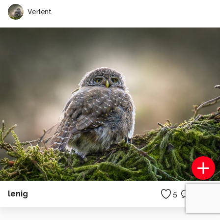
Verlent
lenig
5
0