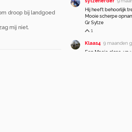
sytzeherder
9 maa
Hij heeft behoorlijk 
om droop bij landgoed
Mooie scherpe opna
ag mij niet.
1
Klaas4
9 maanden g
Een Mooie close-up va
gr. Klaas.
1
hvr2105
9 maanden 
Deze heb je fraai in 
groet, Herman
1
AnnekevanVliet
10
Mooie om de hoornaar 