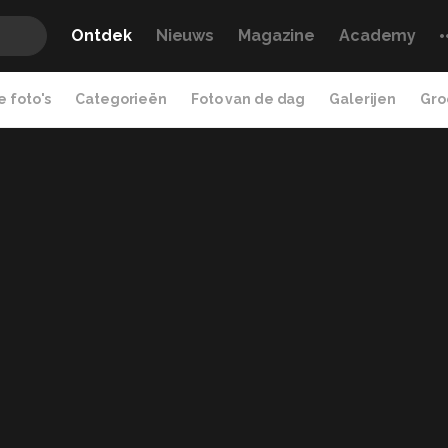
Ontdek
Nieuws
Magazine
Academy
 foto's
Categorieën
Foto van de dag
Galerijen
Gro