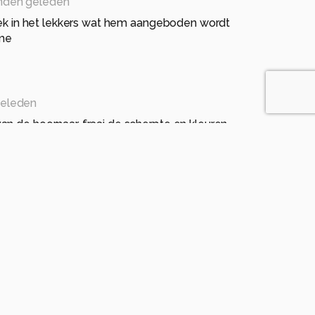
nden geleden
trek in het lekkers wat hem aangeboden wordt
me
eleden
n de hoornaar, fraai de scherpte en kleuren.
geleden
beeld gebracht.
 maanden geleden
bij de hars te zien. Gr Anneke