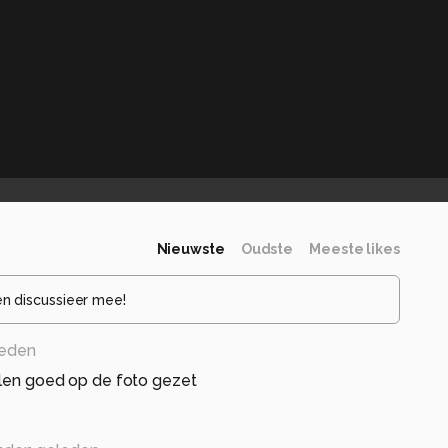
Nieuwste
Oudste
Meeste likes
en discussieer mee!
leden
elen goed op de foto gezet