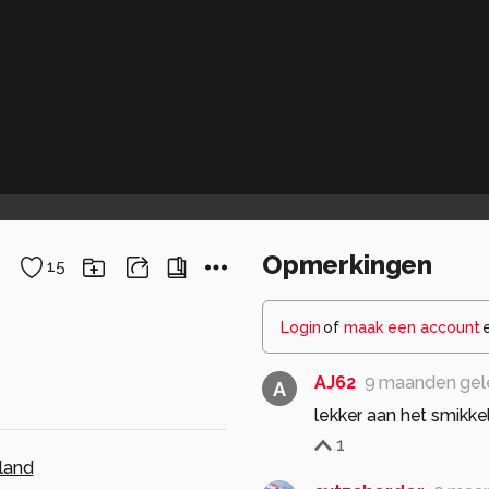
Opmerkingen
15
Login
of
maak een account
AJ62
9 maanden ge
A
lekker aan het smikk
1
land