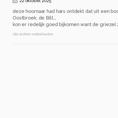
22 oktober, 2025
deze hoornaar had hars ontdekt dat uit een bo
Oostbroek, de Bilt...
kon er redelijk goed bijkomen want de griezel z
Alle rechten voorbehouden
Instellingen
DC-TZ90
(
Panasonic
)
ISO 800 ·
ƒ/3.5 ·
1/50s ·
5mm
Flitser uit, verplichte modus
Alle foto informatie tonen
Categorie
Diversen