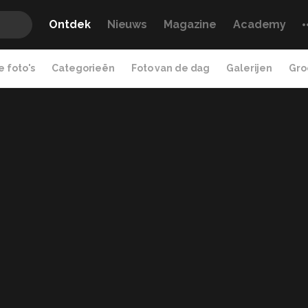
Ontdek
Nieuws
Magazine
Academy
 foto's
Categorieën
Foto van de dag
Galerijen
Gro