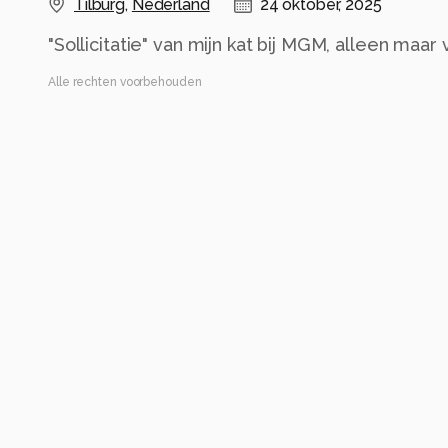
Tilburg
,
Nederland
24 oktober, 2025
"Sollicitatie" van mijn kat bij MGM, alleen maar
Alle rechten voorbehouden
Instellingen
Alle foto informatie tonen
Categorie
Diversen
Tags
sollicitatie
mijn kat bella
voor de grap
Automatische tags
snuit
bakkebaarden
logo
katachtigen
adverteren
grafisch