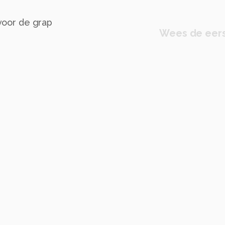
 voor de grap
Wees de eers
 ontwerp
grafische vormgeving