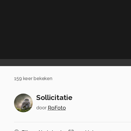
159
keer bekeken
Sollicitatie
RoFoto
door