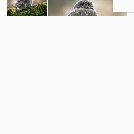
overig
door
Tonny1946
·
1687 foto's
Soortgelijke foto's
J
JvS-photo