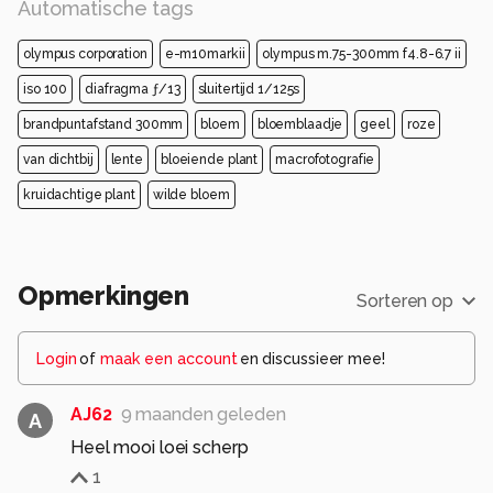
Automatische tags
olympus corporation
e-m10markii
olympus m.75-300mm f4.8-6.7 ii
iso 100
diafragma ƒ/13
sluitertijd 1/125s
brandpuntafstand 300mm
bloem
bloemblaadje
geel
roze
van dichtbij
lente
bloeiende plant
macrofotografie
kruidachtige plant
wilde bloem
Opmerkingen
Sorteren op
Login
of
maak een account
en discussieer mee!
AJ62
9 maanden geleden
A
Heel mooi loei scherp
1