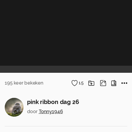
195
keer bekeken
15
pink ribbon dag 26
door
Tonny1946