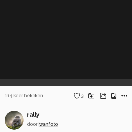
114
keer bekeken
3
rally
door
iwanfoto