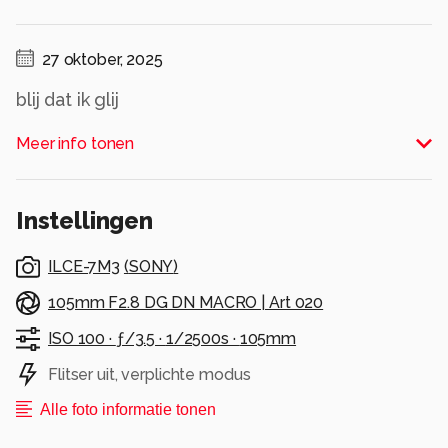
27 oktober, 2025
blij dat ik glij
Alle rechten voorbehouden
Meer info tonen
Instellingen
ILCE-7M3
(
SONY
)
105mm F2.8 DG DN MACRO | Art 020
ISO 100 ·
ƒ/3.5 ·
1/2500s ·
105mm
Flitser uit, verplichte modus
Alle foto informatie tonen