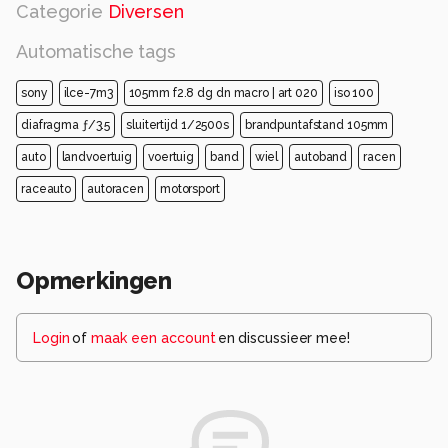
Categorie
Diversen
Automatische tags
sony
ilce-7m3
105mm f2.8 dg dn macro | art 020
iso 100
diafragma ƒ/3.5
sluitertijd 1/2500s
brandpuntafstand 105mm
auto
landvoertuig
voertuig
band
wiel
autoband
racen
raceauto
autoracen
motorsport
Opmerkingen
Login
of
maak een account
en discussieer mee!