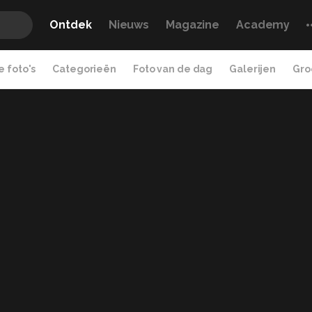
Ontdek
Nieuws
Magazine
Academy
 foto's
Categorieën
Foto van de dag
Galerijen
Gro