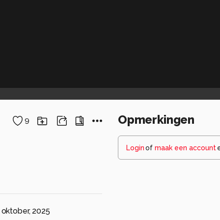
Opmerkingen
9
Login
of
maak een account
 oktober, 2025