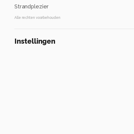
Strandplezier
Alle rechten voorbehouden
Instellingen
Gebruikte apparatuur
Canon EOS R6
RF800mm F11 IS STM
ISO 400 ·
ƒ/11 ·
1/800s ·
800mm
Flits uit
Alle foto informatie tonen
Categorie
Diversen