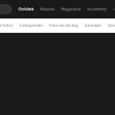
Ontdek
Nieuws
Magazine
Academy
 foto's
Categorieën
Foto van de dag
Galerijen
Gro